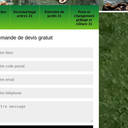
rbre
Dessouchage
Entretien de
Pose et
arbres 31
jardin 31
changement
grillage et
clôture 31
mande de devis gratuit