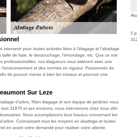
Ab
5 p
sionnel
312
intervenir pour toutes activités liées à l’élagage et l'abattage
 taille de haie, le dessouchage, l’émondage, etc. Que ce soit
nces professionnelles, nos élagueurs vous aideront avec une
de l’environnement et des normes en vigueur. Passionnés de
afin de pouvoir mener à bien les travaux et pourvoir une
 Beaumont Sur Leze
attage d'arbre, Klien élagage et son équipe de jardinier vous
s tout 31870 et ses environs, nous intervenons chez vous afin
x nécessaires. Nous accomplissons tous travaux concernant les
e d’arbre. Connaissant tous les moyens en abattage et toutes
 met en avant votre demande pour réaliser votre attente.