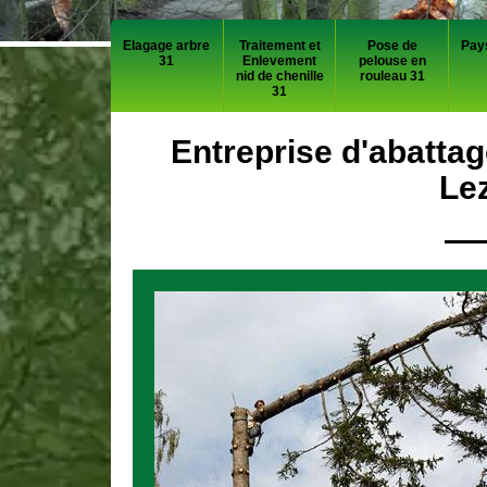
Elagage arbre
Traitement et
Pose de
Pay
31
Enlevement
pelouse en
nid de chenille
rouleau 31
31
Entreprise d'abatta
Le