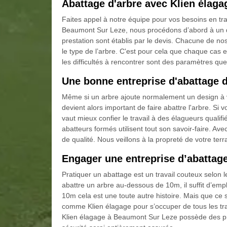
Abattage d'arbre avec Klien élagage
Faites appel à notre équipe pour vos besoins en trav
Beaumont Sur Leze, nous procédons d’abord à un di
prestation sont établis par le devis. Chacune de nos
le type de l’arbre. C'est pour cela que chaque cas e
les difficultés à rencontrer sont des paramètres q
Une bonne entreprise d'abattage 
Même si un arbre ajoute normalement un design à votr
devient alors important de faire abattre l'arbre. Si
vaut mieux confier le travail à des élagueurs quali
abatteurs formés utilisent tout son savoir-faire. Av
de qualité. Nous veillons à la propreté de votre terr
Engager une entreprise d’abattag
Pratiquer un abattage est un travail couteux selon le
abattre un arbre au-dessous de 10m, il suffit d’emplo
10m cela est une toute autre histoire. Mais que ce so
comme Klien élagage pour s’occuper de tous les tr
Klien élagage à Beaumont Sur Leze possède des pro