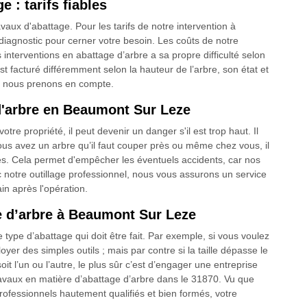
 : tarifs fiables
aux d'abattage. Pour les tarifs de notre intervention à
agnostic pour cerner votre besoin. Les coûts de notre
 interventions en abattage d’arbre a sa propre difficulté selon
st facturé différemment selon la hauteur de l’arbre, son état et
ue nous prenons en compte.
d'arbre en Beaumont Sur Leze
e propriété, il peut devenir un danger s'il est trop haut. Il
 vous avez un arbre qu’il faut couper près ou même chez vous, il
fiés. Cela permet d'empêcher les éventuels accidents, car nos
ec notre outillage professionnel, nous vous assurons un service
ain après l'opération.
e d’arbre à Beaumont Sur Leze
 type d’abattage qui doit être fait. Par exemple, si vous voulez
yer des simples outils ; mais par contre si la taille dépasse le
it l’un ou l’autre, le plus sûr c’est d’engager une entreprise
avaux en matière d’abattage d’arbre dans le 31870. Vu que
fessionnels hautement qualifiés et bien formés, votre