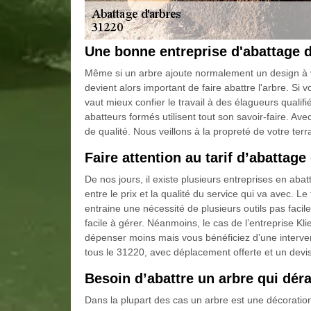
Une bonne entreprise d'abattage 
Même si un arbre ajoute normalement un design à votr
devient alors important de faire abattre l'arbre. Si
vaut mieux confier le travail à des élagueurs quali
abatteurs formés utilisent tout son savoir-faire. Av
de qualité. Nous veillons à la propreté de votre terr
Faire attention au tarif d’abattag
De nos jours, il existe plusieurs entreprises en abat
entre le prix et la qualité du service qui va avec. Le 
entraine une nécessité de plusieurs outils pas facil
facile à gérer. Néanmoins, le cas de l’entreprise Kl
dépenser moins mais vous bénéficiez d’une interven
tous le 31220, avec déplacement offerte et un devis 
Besoin d’abattre un arbre qui dér
Dans la plupart des cas un arbre est une décoratio