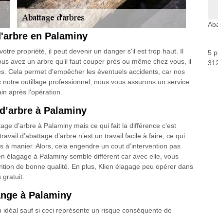
Aba
d'arbre en Palaminy
e propriété, il peut devenir un danger s'il est trop haut. Il
5 p
 vous avez un arbre qu’il faut couper près ou même chez vous, il
312
fiés. Cela permet d'empêcher les éventuels accidents, car nos
ec notre outillage professionnel, nous vous assurons un service
ain après l'opération.
e d’arbre à Palaminy
tage d’arbre à Palaminy mais ce qui fait la différence c’est
travail d’abattage d’arbre n’est un travail facile à faire, ce qui
es à manier. Alors, cela engendre un cout d’intervention pas
ien élagage à Palaminy semble différent car avec elle, vous
tion de bonne qualité. En plus, Klien élagage peu opérer dans
gratuit.
ange à Palaminy
n idéal sauf si ceci représente un risque conséquente de