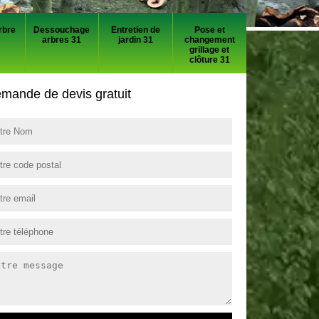
rbre
Dessouchage
Entretien de
Pose et
arbres 31
jardin 31
changement
grillage et
clôture 31
mande de devis gratuit