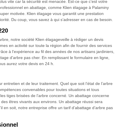
plus vite car la sécurité est menacée. Est-ce que c’est votre
un professionnel en abattage, comme Klien élagage à Palaminy
uper motivée. Klien élagage vous garantit une prestation
riorité. Du coup, vous savez à qui s’adresser en cas de besoin.
220
arbre, notre société Klien élagageveille à rédiger un devis
mes en activité sur toute la région afin de fournir des services
râce à l'expérience au fil des années de nos artisans jardiniers,
age d'arbre pas cher. En remplissant le formulaire en ligne,
us aurez votre devis en 24 h.
entretien et de leur traitement. Quel que soit l’état de l’arbre
compétences convenables pour toutes situations et tous
es tiges brisées de l’arbre concerné. Un abattage concerne
 des êtres vivants aux environs. Un abattage réussi sera
l en soit, notre entreprise offre un tarif d’abattage d’arbre pas
sionnel