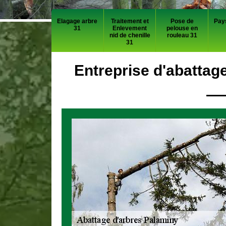
Elagage arbre
Traitement et
Pose de
Pay
31
Enlevement
pelouse en
nid de chenille
rouleau 31
31
Entreprise d'abattag