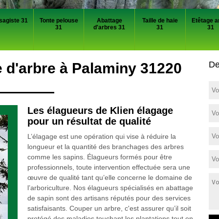
sagiste 31
Tonte pelouse
Abattage
Taille de haie
Etêtage a
31
d'arbres 31
31
31
De
e d'arbre à Palaminy 31220
Les élagueurs de Klien élagage
pour un résultat de qualité
L’élagage est une opération qui vise à réduire la
longueur et la quantité des branchages des arbres
comme les sapins. Élagueurs formés pour être
professionnels, toute intervention effectuée sera une
œuvre de qualité tant qu’elle concerne le domaine de
l’arboriculture. Nos élagueurs spécialisés en abattage
de sapin sont des artisans réputés pour des services
satisfaisants. Couper un arbre, c'est assurer qu’il soit
protégé des maladies touchant les plantations tout en