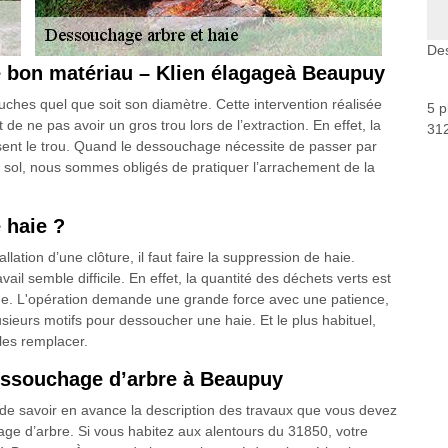
De
e bon matériau – Klien élagageà Beaupuy
ches quel que soit son diamètre. Cette intervention réalisée
5 p
e ne pas avoir un gros trou lors de l’extraction. En effet, la
312
sent le trou. Quand le dessouchage nécessite de passer par
e sol, nous sommes obligés de pratiquer l’arrachement de la
 haie ?
llation d’une clôture, il faut faire la suppression de haie.
il semble difficile. En effet, la quantité des déchets verts est
que. L'opération demande une grande force avec une patience,
plusieurs motifs pour dessoucher une haie. Et le plus habituel,
 les remplacer.
essouchage d’arbre à Beaupuy
 de savoir en avance la description des travaux que vous devez
age d’arbre. Si vous habitez aux alentours du 31850, votre