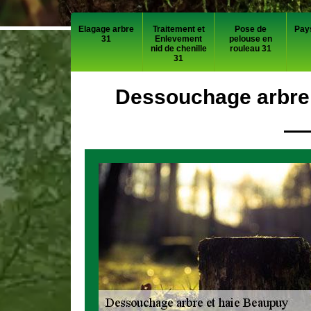
Elagage arbre
Traitement et
Pose de
Pay
31
Enlevement
pelouse en
nid de chenille
rouleau 31
31
Dessouchage arbre 