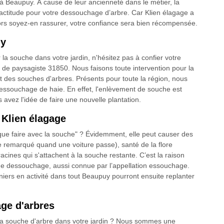
e à Beaupuy. À cause de leur ancienneté dans le métier, la
xactitude pour votre dessouchage d’arbre. Car Klien élagage a
lors soyez-en rassurer, votre confiance sera bien récompensée.
uy
la souche dans votre jardin, n'hésitez pas à confier votre
 de paysagiste 31850. Nous faisons toute intervention pour la
t des souches d'arbres. Présents pour toute la région, nous
ssouchage de haie. En effet, l'enlèvement de souche est
 avez l'idée de faire une nouvelle plantation.
 Klien élagage
"que faire avec la souche" ? Évidemment, elle peut causer des
e remarqué quand une voiture passe), santé de la flore
cines qui s'attachent à la souche restante. C’est la raison
 de dessouchage, aussi connue par l’appellation essouchage.
iniers en activité dans tout Beaupuy pourront ensuite replanter
age d'arbres
la souche d'arbre dans votre jardin ? Nous sommes une