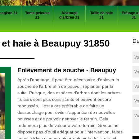
sagiste 31
Tonte pelouse
Abattage
Taille de haie
Etêtage a
31
d'arbres 31
31
31
De
et haie à Beaupuy 31850
Enlèvement de souche - Beaupuy
Après l'abattage, il peut être nécessaire d'enlever la
souche de l'arbre afin de pouvoir replanter par la
suite. Puisque, des espèces d'arbres dont les arbres
fruitiers sont plus consistants et peuvent encore
repoussés. Il est alors préférable de faire un
dessouchage pour éviter l'apparition de nouvelles
pousses et de pouvoir nettoyer le terrain. Cela
redonnera plus de valeur à votre terrain. Si vous ne
disposez pas d'outil adéquat pour l'intervention, faites
appel à Klien élagage. Pour obtenir le devis gratuit