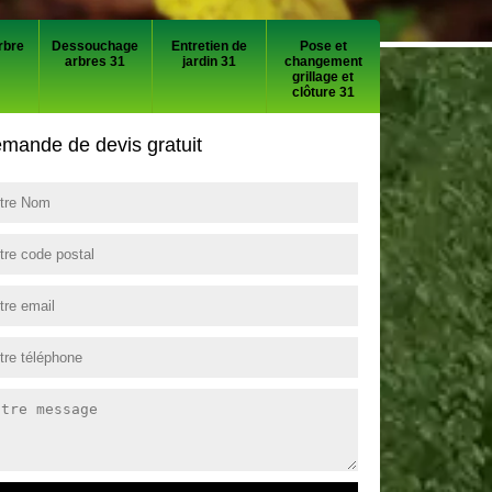
rbre
Dessouchage
Entretien de
Pose et
arbres 31
jardin 31
changement
grillage et
clôture 31
mande de devis gratuit