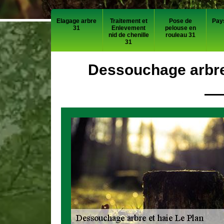
Elagage arbre
Traitement et
Pose de
Pay
31
Enlevement
pelouse en
nid de chenille
rouleau 31
31
Dessouchage arbre 