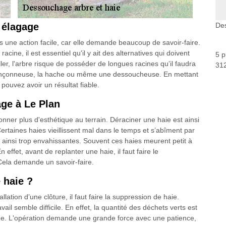
n élagage
Des
s une action facile, car elle demande beaucoup de savoir-faire.
acine, il est essentiel qu'il y ait des alternatives qui doivent
5 p
ller, l'arbre risque de posséder de longues racines qu’il faudra
312
 tronçonneuse, la hache ou même une dessoucheuse. En mettant
ouvez avoir un résultat fiable.
age à Le Plan
nner plus d'esthétique au terrain. Déraciner une haie est ainsi
Certaines haies vieillissent mal dans le temps et s’abîment par
t ainsi trop envahissantes. Souvent ces haies meurent petit à
En effet, avant de replanter une haie, il faut faire le
 Cela demande un savoir-faire.
 haie ?
llation d’une clôture, il faut faire la suppression de haie.
il semble difficile. En effet, la quantité des déchets verts est
que. L'opération demande une grande force avec une patience,