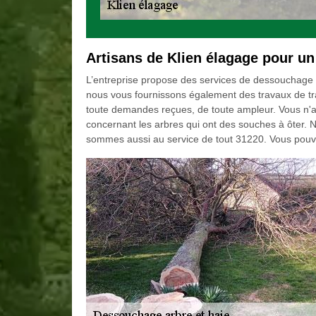
Artisans de Klien élagage pour u
L’entreprise propose des services de dessouchage et d
nous vous fournissons également des travaux de tr
toute demandes reçues, de toute ampleur. Vous n'a
concernant les arbres qui ont des souches à ôter. N
sommes aussi au service de tout 31220. Vous pouve