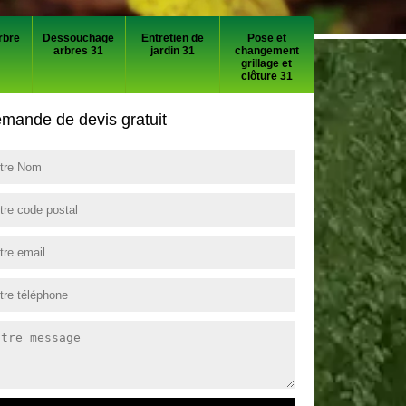
rbre
Dessouchage
Entretien de
Pose et
arbres 31
jardin 31
changement
grillage et
clôture 31
mande de devis gratuit