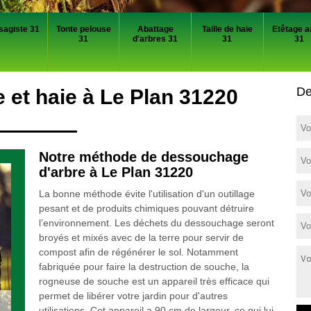
sagiste 31
Tonte pelouse
Abattage
Taille de haie
Etêtage a
31
d'arbres 31
31
31
De
et haie à Le Plan 31220
Notre méthode de dessouchage
d'arbre à Le Plan 31220
La bonne méthode évite l'utilisation d'un outillage
pesant et de produits chimiques pouvant détruire
l’environnement. Les déchets du dessouchage seront
broyés et mixés avec de la terre pour servir de
compost afin de régénérer le sol. Notamment
fabriquée pour faire la destruction de souche, la
rogneuse de souche est un appareil très efficace qui
permet de libérer votre jardin pour d'autres
utilisations. Cet appareil a 90 cm de largeur, ce qui lui