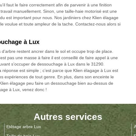
'il faut le faire correctement afin de parvenir à une finition
ravail manuellement. Sinon, une taille-haie motorisé est une
endu est important pour nous. Nos jardiniers chez Klien élagage
lle voulue et toute ampleur de la tache. Contactez-nous alors si
ouchage à Lux
 d’arbre restent ancrer dans le sol et occupe trop de place.
st pas une masse à faire il est conseillé de faire appel à une
uvant s’occuper de dessouchage à Lux dans le 31290.
a réponse est simple ; c’est parce que Klien élagage à Lux est
es expériences de tout genre. En plus, dans son enceinte le
Klien élagage peu faire un dessouchage bien au-dessus de
lagage à Lux, venez donc !
Autres services
Etêtage arbre Lux
A