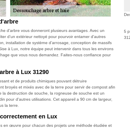
Des
d'arbre
che d'arbre vous donneront plusieurs avantages. Avec un
5 p
fiter d’un extérieur nettoyé pour pourvoir entamer d'autres
312
 installation de système d’arrosage, conception de massifs
. Sise à Lux, notre équipe peut intervenir dans tous les environs
uchage que vous nous demandez. Faites-nous confiance pour
arbre à Lux 31290
pesant et de produits chimiques pouvant détruire
 broyés et mixés avec de la terre pour servir de compost afin
e la destruction de souche, la rogneuse de souche est un
rdin pour d'autres utilisations. Cet appareil a 90 cm de largeur,
s la terre.
 correctement en Lux
s en œuvre pour chacun des projets une méthode étudiée et