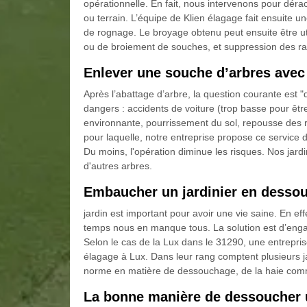
opérationnelle. En fait, nous intervenons pour déra
ou terrain. L’équipe de Klien élagage fait ensuite u
de rognage. Le broyage obtenu peut ensuite être u
ou de broiement de souches, et suppression des rac
Enlever une souche d’arbres avec
Après l’abattage d’arbre, la question courante est 
dangers : accidents de voiture (trop basse pour êtr
environnante, pourrissement du sol, repousse des ra
pour laquelle, notre entreprise propose ce service
Du moins, l'opération diminue les risques. Nos jardi
d'autres arbres.
Embaucher un jardinier en desso
jardin est important pour avoir une vie saine. En eff
temps nous en manque tous. La solution est d’engag
Selon le cas de la Lux dans le 31290, une entreprise
élagage à Lux. Dans leur rang comptent plusieurs
norme en matière de dessouchage, de la haie com
La bonne manière de dessoucher u