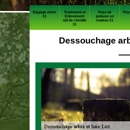
Elagage arbre
Traitement et
Pose de
Pay
31
Enlevement
pelouse en
nid de chenille
rouleau 31
31
Dessouchage arbr