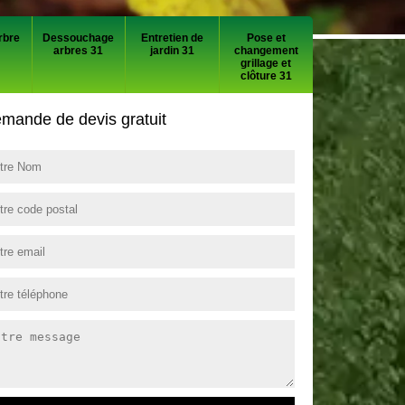
rbre
Dessouchage
Entretien de
Pose et
arbres 31
jardin 31
changement
grillage et
clôture 31
mande de devis gratuit