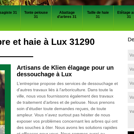
sagiste 31
Tonte pelouse
Abattage
Taille de haie
Etêtage a
31
d'arbres 31
31
31
De
e et haie à Lux 31290
Artisans de Klien élagage pour un
dessouchage à Lux
L’entreprise propose des services de dessouchage et
d'autres travaux liés à l'arboriculture. Dans toute la
ville, nous vous fournissons également des travaux
de traitement d'arbres et de pelouse. Nous prenons
soin d'étudier toute demandes reçues, de toute
ampleur. Vous n'avez surtout pas hésiter de nous
exposer vos problèmes concernant les arbres qui ont
des souches à ôter. Nous avons les solutions rapides
et efficaces pour vous. Nous sommes aussi au