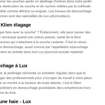
ciner les souches après un abattage d'arbres dans votre jardin
ne destruction de souche et de racines visibles par la méthode
tilisé comme détritus ou engrais. Les travaux de dessouchage
ines sont des spécialités de nos arboriculteurs.
 Klien élagage
"que faire avec la souche" ? Évidemment, elle peut causer des
e remarqué quand une voiture passe), santé de la flore
cines qui s'attachent à la souche restante. C’est la raison
 de dessouchage, aussi connue par l’appellation essouchage.
niers en activité dans tout Lux pourront ensuite replanter
uchage à Lux
et, le jardinage nécessite un entretien régulier alors que le
er des professionnels pour s’occuper du travail à votre place.
 se montre à la hauteur de toute attente, c’est le Klien
 jardiniers en dessouchage possédants des compétences hors
me du bois.
ne haie - Lux