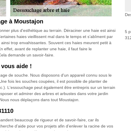
De
age à Moustajon
nner plus d'esthétique au terrain. Déraciner une haie est ainsi
5 p
Certaines haies vieillissent mal dans le temps et s’abîment par
312
t ainsi trop envahissantes. Souvent ces haies meurent petit à
En effet, avant de replanter une haie, il faut faire le
 Cela demande un savoir-faire.
 vous aide !
nage de souche. Nous disposons d'un appareil connu sous le
e fois les souches coupées, il est possible de planter de
tc.). L'essouchage peut également être entrepris sur un terrain
disposer et admirer des arbres et arbustes dans votre jardin
l. Nous nous déplaçons dans tout Moustajon.
31110
andent beaucoup de rigueur et de savoir-faire, car ils
herche d’aide pour vos projets afin d’enlever la racine de vos