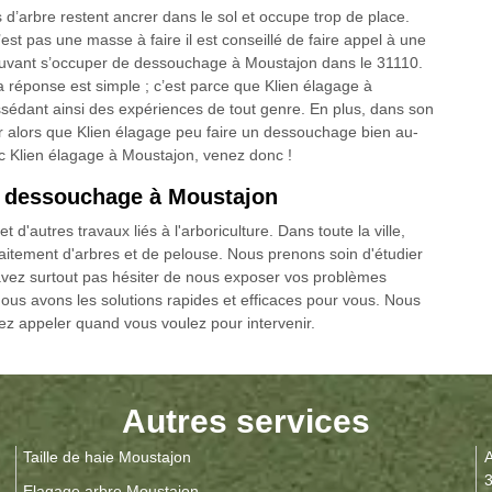
 d’arbre restent ancrer dans le sol et occupe trop de place.
st pas une masse à faire il est conseillé de faire appel à une
uvant s’occuper de dessouchage à Moustajon dans le 31110.
a réponse est simple ; c’est parce que Klien élagage à
sédant ainsi des expériences de tout genre. En plus, dans son
 alors que Klien élagage peu faire un dessouchage bien au-
vec Klien élagage à Moustajon, venez donc !
n dessouchage à Moustajon
'autres travaux liés à l'arboriculture. Dans toute la ville,
aitement d'arbres et de pelouse. Nous prenons soin d'étudier
vez surtout pas hésiter de nous exposer vos problèmes
ous avons les solutions rapides et efficaces pour vous. Nous
z appeler quand vous voulez pour intervenir.
Autres services
Taille de haie Moustajon
A
Elagage arbre Moustajon