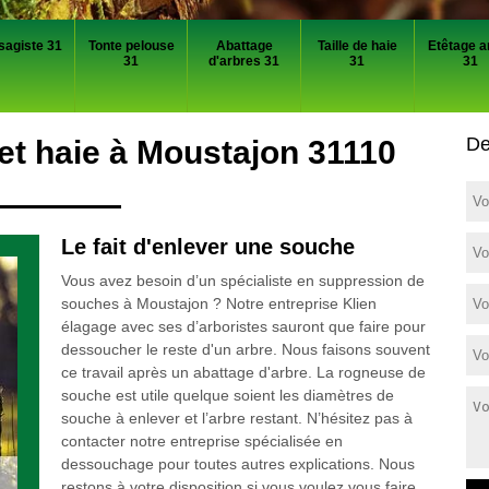
sagiste 31
Tonte pelouse
Abattage
Taille de haie
Etêtage a
31
d'arbres 31
31
31
De
t haie à Moustajon 31110
Le fait d'enlever une souche
Vous avez besoin d’un spécialiste en suppression de
souches à Moustajon ? Notre entreprise Klien
élagage avec ses d’arboristes sauront que faire pour
dessoucher le reste d'un arbre. Nous faisons souvent
ce travail après un abattage d'arbre. La rogneuse de
souche est utile quelque soient les diamètres de
souche à enlever et l’arbre restant. N’hésitez pas à
contacter notre entreprise spécialisée en
dessouchage pour toutes autres explications. Nous
restons à votre disposition si vous voulez vous faire