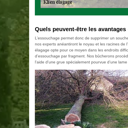
Quels peuvent-être les avantages 
L’essouchage permet donc de supprimer un souche d'
nos experts anéantiront le noyau et les racines de 
élagage opte pour ce moyen dans les endroits diffic
d’essouchage par fragment. Nos bûcherons procèd
l'aide d'une grue spécialement pourvue d’une lame