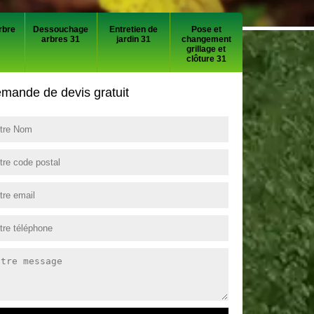
rbre
Dessouchage
Entretien de
Pose et
arbres 31
jardin 31
changement
grillage et
clôture 31
mande de devis gratuit