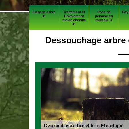
Elagage arbre
Traitement et
Pose de
Pay
31
Enlevement
pelouse en
nid de chenille
rouleau 31
31
Dessouchage arbre e