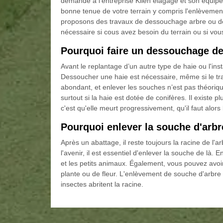
demande à l'entreprise Klien élagage et son équipe
bonne tenue de votre terrain y compris l'enlèvemen
proposons des travaux de dessouchage arbre ou de
nécessaire si cous avez besoin du terrain ou si vous
Pourquoi faire un dessouchage de
Avant le replantage d’un autre type de haie ou l'insta
Dessoucher une haie est nécessaire, même si le trava
abondant, et enlever les souches n’est pas théori
surtout si la haie est dotée de conifères. Il existe 
c'est qu'elle meurt progressivement, qu'il faut alors
Pourquoi enlever la souche d'arbr
Après un abattage, il reste toujours la racine de l'a
l'avenir, il est essentiel d'enlever la souche de là. 
et les petits animaux. Également, vous pouvez avoir
plante ou de fleur. L'enlèvement de souche d'arbre v
insectes abritent la racine.