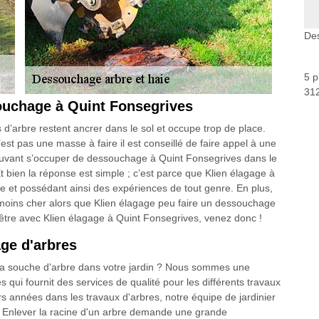
Des
5 p
312
ouchage à Quint Fonsegrives
 d’arbre restent ancrer dans le sol et occupe trop de place.
st pas une masse à faire il est conseillé de faire appel à une
uvant s’occuper de dessouchage à Quint Fonsegrives dans le
 bien la réponse est simple ; c’est parce que Klien élagage à
e et possédant ainsi des expériences de tout genre. En plus,
moins cher alors que Klien élagage peu faire un dessouchage
d’être avec Klien élagage à Quint Fonsegrives, venez donc !
ge d'arbres
la souche d'arbre dans votre jardin ? Nous sommes une
qui fournit des services de qualité pour les différents travaux
s années dans les travaux d'arbres, notre équipe de jardinier
 Enlever la racine d'un arbre demande une grande