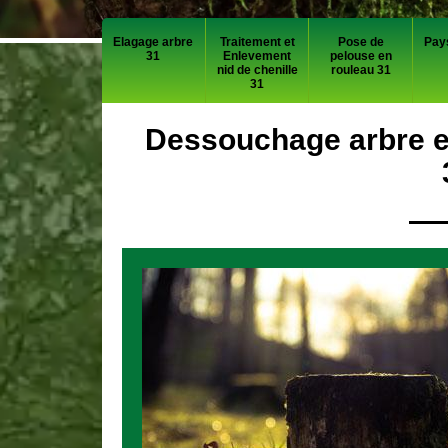
Elagage arbre
Traitement et
Pose de
Pay
31
Enlevement
pelouse en
nid de chenille
rouleau 31
31
Dessouchage arbre et