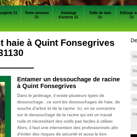
sagiste 31
Tonte pelouse
Abattage
Taille de haie
Etêtage a
31
d'arbres 31
31
31
De
 haie à Quint Fonsegrives
31130
Entamer un dessouchage de racine
à Quint Fonsegrives
Dans le jardinage, il existe plusieurs types de
dessouchage ; ce sont les dessouchages de haie, de
souche d’arbre et de la racine. Ici, on se concentre
sur le dessouchage de la racine qui est un travail
rude et nécessitant des outils pas faciles à utiliser.
Alors, il faut une intervention des professionnels afin
d’éviter des risques de sécurité et aussi le bon