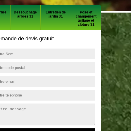
rbre
Dessouchage
Entretien de
Pose et
arbres 31
jardin 31
changement
grillage et
clôture 31
mande de devis gratuit