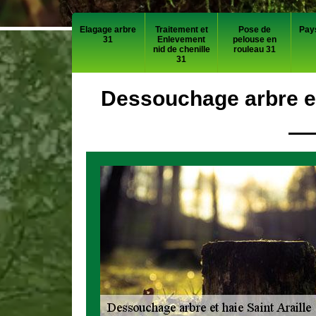
Elagage arbre
Traitement et
Pose de
Pay
31
Enlevement
pelouse en
nid de chenille
rouleau 31
31
Dessouchage arbre et 