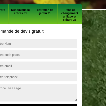
rbre
Dessouchage
Entretien de
Pose et
arbres 31
jardin 31
changement
grillage et
clôture 31
mande de devis gratuit