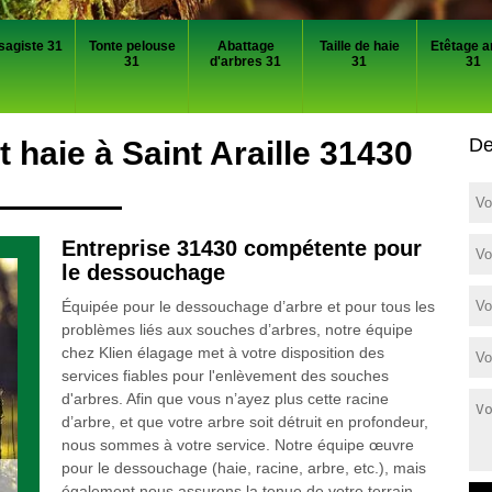
sagiste 31
Tonte pelouse
Abattage
Taille de haie
Etêtage a
31
d'arbres 31
31
31
De
haie à Saint Araille 31430
Entreprise 31430 compétente pour
le dessouchage
Équipée pour le dessouchage d’arbre et pour tous les
problèmes liés aux souches d’arbres, notre équipe
chez Klien élagage met à votre disposition des
services fiables pour l'enlèvement des souches
d'arbres. Afin que vous n’ayez plus cette racine
d’arbre, et que votre arbre soit détruit en profondeur,
nous sommes à votre service. Notre équipe œuvre
pour le dessouchage (haie, racine, arbre, etc.), mais
également nous assurons la tenue de votre terrain.