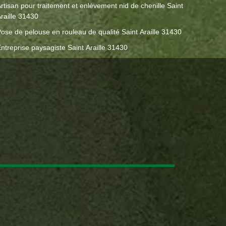
rtisan pour traitement et enlèvement nid de chenille Saint
raille 31430
ose de pelouse en rouleau de qualité Saint Araille 31430
ntreprise paysagiste Saint Araille 31430