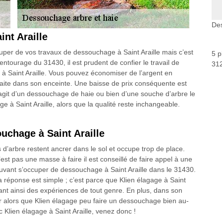
Des
int Araille
ccuper de vos travaux de dessouchage à Saint Araille mais c’est
5 p
’entourage du 31430, il est prudent de confier le travail de
312
 à Saint Araille. Vous pouvez économiser de l’argent en
re faite dans son enceinte. Une baisse de prix conséquente est
’agit d’un dessouchage de haie ou bien d’une souche d’arbre le
e à Saint Araille, alors que la qualité reste inchangeable.
uchage à Saint Araille
 d’arbre restent ancrer dans le sol et occupe trop de place.
st pas une masse à faire il est conseillé de faire appel à une
vant s’occuper de dessouchage à Saint Araille dans le 31430.
a réponse est simple ; c’est parce que Klien élagage à Saint
ant ainsi des expériences de tout genre. En plus, dans son
 alors que Klien élagage peu faire un dessouchage bien au-
ec Klien élagage à Saint Araille, venez donc !