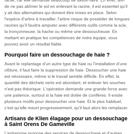
facile, car elle demande beaucoup de savoir-faire. En effet, afin
de ne pas abîmer le sol en enlevant la racine, il est essentiel qu'il
y ait des alternatives qui doivent être mises en place. Selon
l'espèce d'arbre à travailler, l'arbre risque de posséder de longues
racines qu’il faudra amputer avec différents outils comme la scie,
la tronçonneuse, la hache ou même une dessoucheuse. En
mettant en pratique les compétences de notre équipe, vous
pouvez avoir un résultat fiable.
Pourquoi faire un dessouchage de haie ?
Avant le replantage d’un autre type de haie ou l'installation d’une
clôture, il faut faire la suppression de haie. Dessoucher une haie
est nécessaire, même si le travail semble difficile. En effet, la
quantité des déchets verts est abondant, et enlever les souches
n’est pas théorique. L'opération demande une grande force avec
une patience, surtout si la haie est dotée de conifères. Il existe
plusieurs motifs pour dessoucher une haie. Et le plus habituel,
c'est qu'elle meurt progressivement, qu'il faut alors les remplacer.
Artisans de Klien élagage pour un dessouchage
à Saint Orens De Gameville
L’entreprise propose des services de dessouchage et d'autres