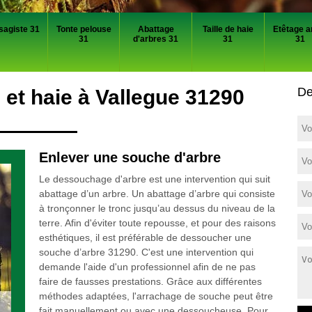
sagiste 31
Tonte pelouse
Abattage
Taille de haie
Etêtage a
31
d'arbres 31
31
31
De
et haie à Vallegue 31290
Enlever une souche d'arbre
Le dessouchage d'arbre est une intervention qui suit
abattage d’un arbre. Un abattage d’arbre qui consiste
à tronçonner le tronc jusqu’au dessus du niveau de la
terre. Afin d'éviter toute repousse, et pour des raisons
esthétiques, il est préférable de dessoucher une
souche d’arbre 31290. C'est une intervention qui
demande l'aide d'un professionnel afin de ne pas
faire de fausses prestations. Grâce aux différentes
méthodes adaptées, l'arrachage de souche peut être
fait manuellement ou avec une dessoucheuse. Pour