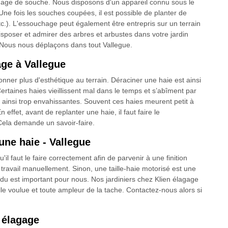
nage de souche. Nous disposons d'un appareil connu sous le
e fois les souches coupées, il est possible de planter de
tc.). L'essouchage peut également être entrepris sur un terrain
disposer et admirer des arbres et arbustes dans votre jardin
. Nous nous déplaçons dans tout Vallegue.
age à Vallegue
nner plus d'esthétique au terrain. Déraciner une haie est ainsi
Certaines haies vieillissent mal dans le temps et s’abîment par
t ainsi trop envahissantes. Souvent ces haies meurent petit à
En effet, avant de replanter une haie, il faut faire le
 Cela demande un savoir-faire.
ne haie - Vallegue
'il faut le faire correctement afin de parvenir à une finition
ravail manuellement. Sinon, une taille-haie motorisé est une
endu est important pour nous. Nos jardiniers chez Klien élagage
lle voulue et toute ampleur de la tache. Contactez-nous alors si
n élagage