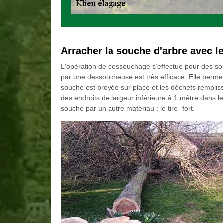
Arracher la souche d'arbre avec l
L'opération de dessouchage s’effectue pour des sou
par une dessoucheuse est très efficace. Elle permet d
souche est broyée sur place et les déchets remplis
des endroits de largeur inférieure à 1 mètre dans l
souche par un autre matériau : le tire- fort.