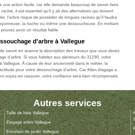
s une action facile, car elle demande beaucoup de savoir-faire.
acine, il est essentiel qu'il y ait des alternatives qui doivent
ller, l'arbre risque de posséder de longues racines qu’il faudra
 tronçonneuse, la hache ou même une dessoucheuse. En mettant
ouvez avoir un résultat fiable.
ssouchage d’arbre à Vallegue
 de savoir en avance la description des travaux que vous devez
age d’arbre. Si vous habitez aux alentours du 31290, votre
 à Vallegue. À cause de leur ancienneté dans le métier, la
xactitude pour votre dessouchage d’arbre. Car Klien élagage a
lors soyez-en rassurer, votre confiance sera bien récompensée.
Autres services
Taille de haie Vallegue
A
Elagage arbre Vallegue
P
Entretien de jardin Vallegue