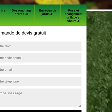
rbre
Dessouchage
Entretien de
Pose et
arbres 31
jardin 31
changement
grillage et
clôture 31
mande de devis gratuit