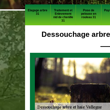
Elagage arbre
Traitement et
Pose de
Pay
31
Enlevement
pelouse en
nid de chenille
rouleau 31
31
Dessouchage arbre 