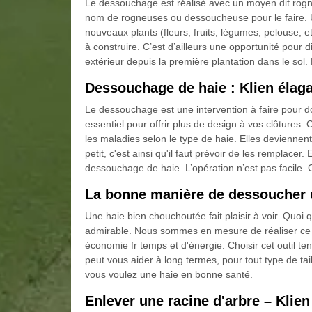
Le dessouchage est réalisé avec un moyen dit rog
nom de rogneuses ou dessoucheuse pour le faire. Un
nouveaux plants (fleurs, fruits, légumes, pelouse, e
à construire. C’est d’ailleurs une opportunité pour 
extérieur depuis la première plantation dans le sol
Dessouchage de haie : Klien élag
Le dessouchage est une intervention à faire pour do
essentiel pour offrir plus de design à vos clôtures. 
les maladies selon le type de haie. Elles deviennen
petit, c'est ainsi qu'il faut prévoir de les remplacer. 
dessouchage de haie. L’opération n’est pas facile.
La bonne manière de dessoucher u
Une haie bien chouchoutée fait plaisir à voir. Quoi qu
admirable. Nous sommes en mesure de réaliser ce t
économie fr temps et d'énergie. Choisir cet outil t
peut vous aider à long termes, pour tout type de tai
vous voulez une haie en bonne santé.
Enlever une racine d'arbre – Klie