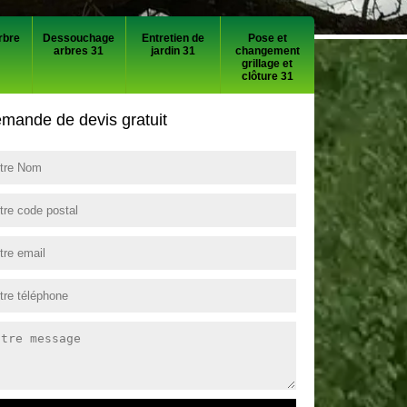
rbre
Dessouchage
Entretien de
Pose et
arbres 31
jardin 31
changement
grillage et
clôture 31
mande de devis gratuit