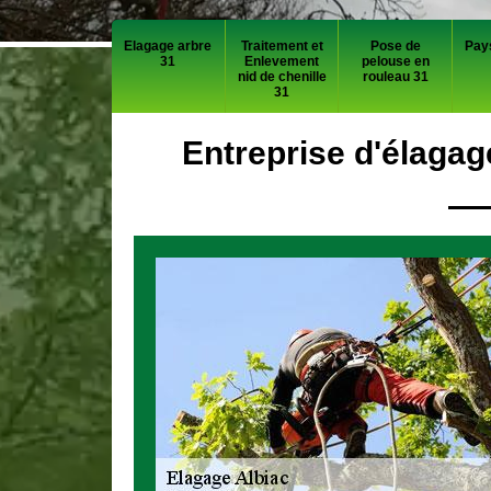
Elagage arbre
Traitement et
Pose de
Pay
31
Enlevement
pelouse en
nid de chenille
rouleau 31
31
Entreprise d'élagag