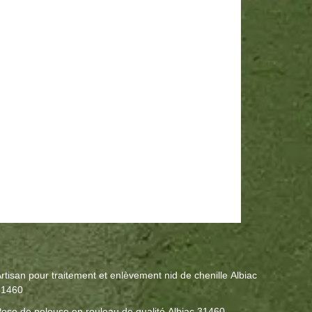
rtisan pour traitement et enlèvement nid de chenille Albiac
31460
ose de pelouse en rouleau de qualité Albiac 31460