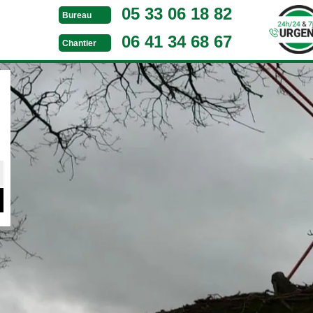
05 33 06 18 82
Bureau
06 41 34 68 67
Chantier