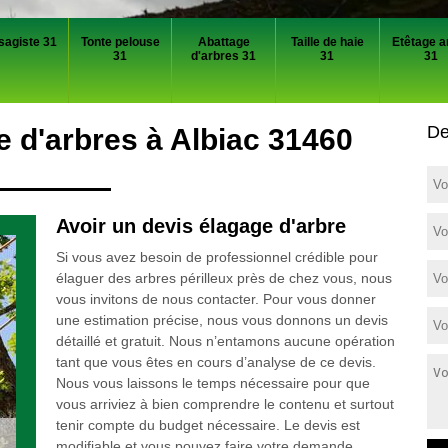
sagiste 31
Tonte pelouse
Abattage
Taille de haie
Etêtage a
31
d'arbres 31
31
31
De
e d'arbres à Albiac 31460
Avoir un devis élagage d'arbre
Si vous avez besoin de professionnel crédible pour
élaguer des arbres périlleux près de chez vous, nous
vous invitons de nous contacter. Pour vous donner
une estimation précise, nous vous donnons un devis
détaillé et gratuit. Nous n’entamons aucune opération
tant que vous êtes en cours d’analyse de ce devis.
Nous vous laissons le temps nécessaire pour que
vous arriviez à bien comprendre le contenu et surtout
tenir compte du budget nécessaire. Le devis est
modifiable et vous pouvez faire votre demande