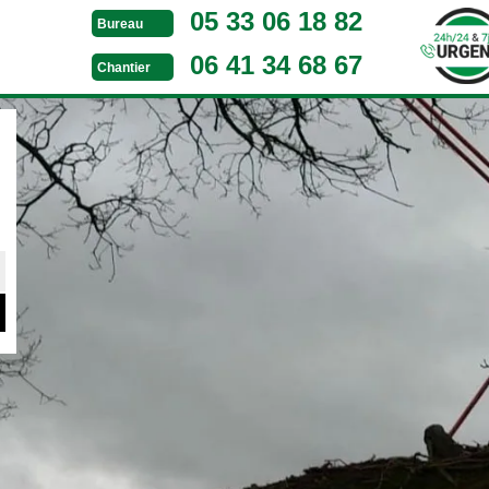
05 33 06 18 82
Bureau
06 41 34 68 67
Chantier