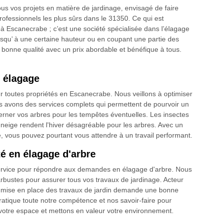
ous vos projets en matière de jardinage, envisagé de faire
ofessionnels les plus sûrs dans le 31350. Ce qui est
 à Escanecrabe ; c’est une société spécialisée dans l’élagage
jusqu’ à une certaine hauteur ou en coupant une partie des
bonne qualité avec un prix abordable et bénéfique à tous.
n élagage
r toutes propriétés en Escanecrabe. Nous veillons à optimiser
us avons des services complets qui permettent de pourvoir un
iberner vos arbres pour les tempêtes éventuelles. Les insectes
a neige rendent l'hiver désagréable pour les arbres. Avec un
e, vous pouvez pourtant vous attendre à un travail performant.
té en élagage d'arbre
 service pour répondre aux demandes en élagage d'arbre. Nous
arbustes pour assurer tous vos travaux de jardinage. Acteur
la mise en place des travaux de jardin demande une bonne
ratique toute notre compétence et nos savoir-faire pour
votre espace et mettons en valeur votre environnement.