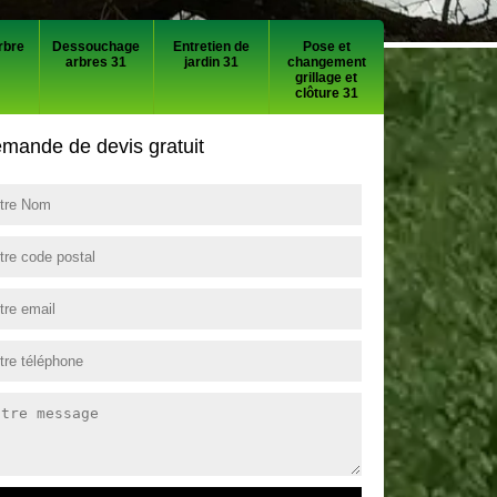
rbre
Dessouchage
Entretien de
Pose et
arbres 31
jardin 31
changement
grillage et
clôture 31
mande de devis gratuit