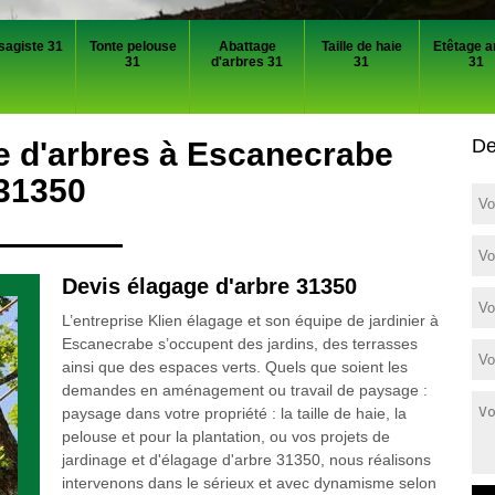
sagiste 31
Tonte pelouse
Abattage
Taille de haie
Etêtage a
31
d'arbres 31
31
31
De
e d'arbres à Escanecrabe
31350
Devis élagage d'arbre 31350
L’entreprise Klien élagage et son équipe de jardinier à
Escanecrabe s’occupent des jardins, des terrasses
ainsi que des espaces verts. Quels que soient les
demandes en aménagement ou travail de paysage :
paysage dans votre propriété : la taille de haie, la
pelouse et pour la plantation, ou vos projets de
jardinage et d'élagage d'arbre 31350, nous réalisons
intervenons dans le sérieux et avec dynamisme selon