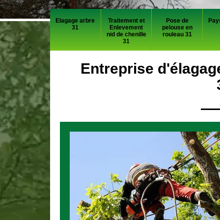
Elagage arbre
Traitement et
Pose de
Pay
31
Enlevement
pelouse en
nid de chenille
rouleau 31
31
Entreprise d'élagag