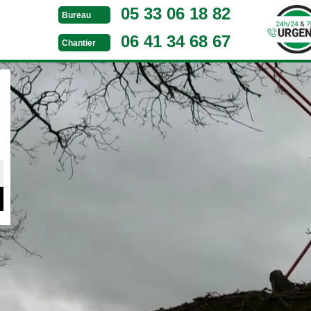
05 33 06 18 82
Bureau
06 41 34 68 67
Chantier