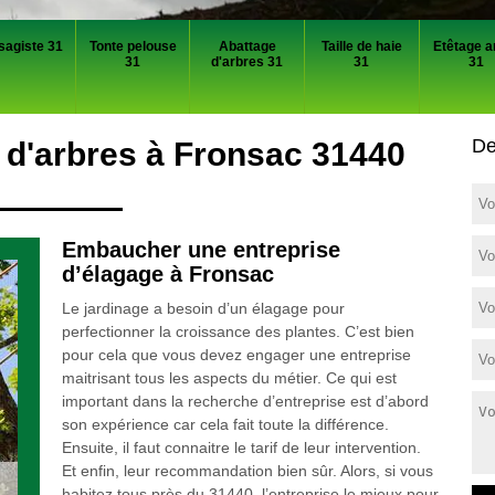
sagiste 31
Tonte pelouse
Abattage
Taille de haie
Etêtage a
31
d'arbres 31
31
31
De
 d'arbres à Fronsac 31440
Embaucher une entreprise
d’élagage à Fronsac
Le jardinage a besoin d’un élagage pour
perfectionner la croissance des plantes. C’est bien
pour cela que vous devez engager une entreprise
maitrisant tous les aspects du métier. Ce qui est
important dans la recherche d’entreprise est d’abord
son expérience car cela fait toute la différence.
Ensuite, il faut connaitre le tarif de leur intervention.
Et enfin, leur recommandation bien sûr. Alors, si vous
habitez tous près du 31440, l’entreprise le mieux pour