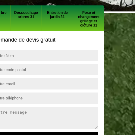
rbre
Dessouchage
Entretien de
Pose et
arbres 31
jardin 31
changement
grillage et
clôture 31
mande de devis gratuit