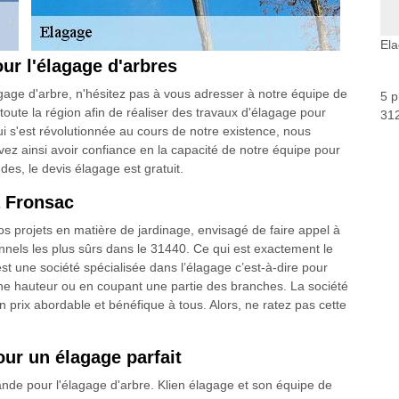
El
our l'élagage d'arbres
agage d'arbre, n'hésitez pas à vous adresser à notre équipe de
5 p
oute la région afin de réaliser des travaux d'élagage pour
312
 s'est révolutionnée au cours de notre existence, nous
ez ainsi avoir confiance en la capacité de notre équipe pour
es, le devis élagage est gratuit.
à Fronsac
os projets en matière de jardinage, envisagé de faire appel à
nnels les plus sûrs dans le 31440. Ce qui est exactement le
est une société spécialisée dans l’élagage c’est-à-dire pour
aine hauteur ou en coupant une partie des branches. La société
prix abordable et bénéfique à tous. Alors, ne ratez pas cette
ur un élagage parfait
de pour l'élagage d'arbre. Klien élagage et son équipe de