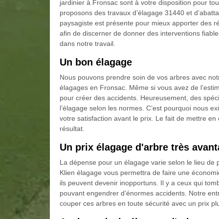
jardinier à Fronsac sont à votre disposition pour 
proposons des travaux d’élagage 31440 et d’abattage
paysagiste est présente pour mieux apporter des 
afin de discerner de donner des interventions fiab
dans notre travail.
Un bon élagage
Nous pouvons prendre soin de vos arbres avec no
élagages en Fronsac. Même si vous avez de l’estime 
pour créer des accidents. Heureusement, des spécial
l’élagage selon les normes. C’est pourquoi nous exi
votre satisfaction avant le prix. Le fait de mettre
résultat.
Un prix élagage d'arbre très avan
La dépense pour un élagage varie selon le lieu de pl
Klien élagage vous permettra de faire une économie
ils peuvent devenir inopportuns. Il y a ceux qui tombe
pouvant engendrer d’énormes accidents. Notre entr
couper ces arbres en toute sécurité avec un prix pl