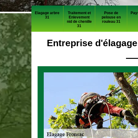
Elagage arbre
Traitement et
Pose de
Pay
31
Enlevement
pelouse en
nid de chenille
rouleau 31
31
Entreprise d'élagage