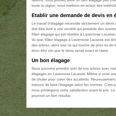
faisons, vous pouvez avoir un tarif élagage pas che
toute la région, nous mettons en action des métho
Etablir une demande de devis en 
Le travail d’élagage nécessite strictement un devis 
doit être livré à une société qui possède des ouvrie
Klien élagage qui est résidée à Lavernose Lacasse, c
Vu que, Klien élagage à Lavernose Lacasse est dot
des arbres, alors tout ce qui touche de près ou de
donc être sûr que le devis serait exact et claire.
Un bon élagage
Nous pouvons prendre soin de vos arbres avec no
élagages en Lavernose Lacasse. Même si vous avez d
de chuter pour créer des accidents. Heureusement, d
mesure de faire l’élagage selon les normes. C’est p
nous privilégions votre satisfaction avant le prix. 
pourvoit un bon résultat.