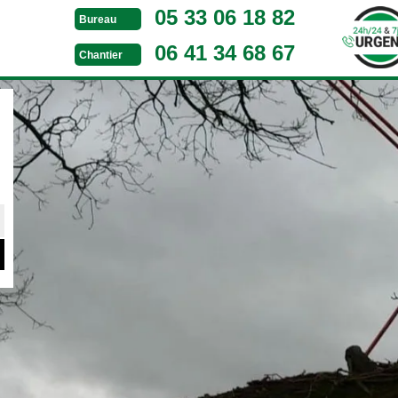
05 33 06 18 82
Bureau
06 41 34 68 67
Chantier