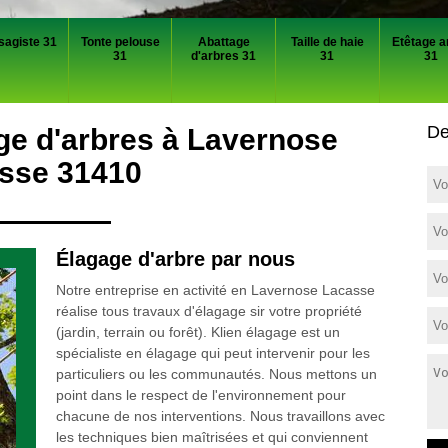
sagiste 31
Tonte pelouse
Abattage
Taille de haie
Etêtage a
31
d'arbres 31
31
31
De
ge d'arbres à Lavernose
sse 31410
Élagage d'arbre par nous
Notre entreprise en activité en Lavernose Lacasse
réalise tous travaux d'élagage sir votre propriété
(jardin, terrain ou forêt). Klien élagage est un
spécialiste en élagage qui peut intervenir pour les
particuliers ou les communautés. Nous mettons un
point dans le respect de l'environnement pour
chacune de nos interventions. Nous travaillons avec
les techniques bien maîtrisées et qui conviennent