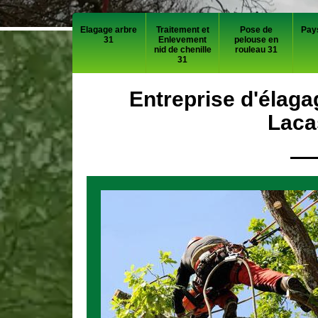
Elagage arbre
Traitement et
Pose de
Pay
31
Enlevement
pelouse en
nid de chenille
rouleau 31
31
Entreprise d'élaga
Laca