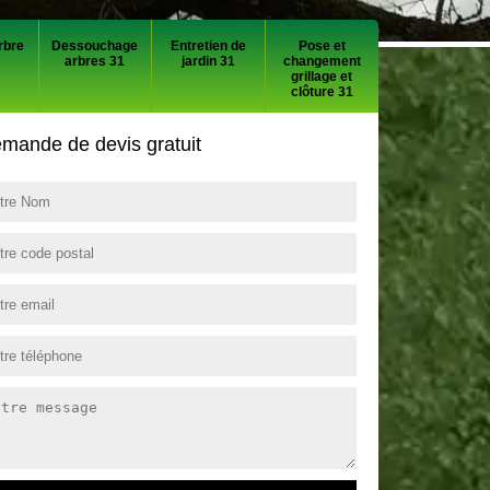
rbre
Dessouchage
Entretien de
Pose et
arbres 31
jardin 31
changement
grillage et
clôture 31
mande de devis gratuit