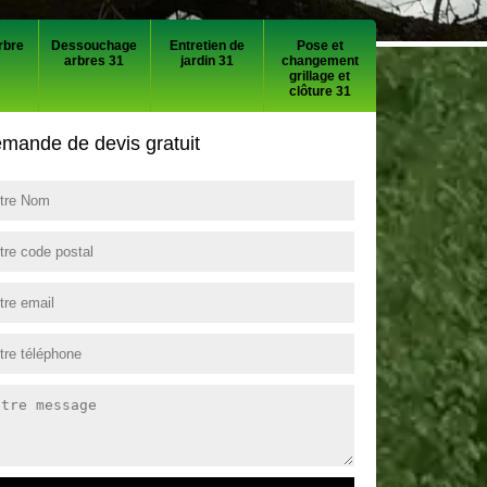
rbre
Dessouchage
Entretien de
Pose et
arbres 31
jardin 31
changement
grillage et
clôture 31
mande de devis gratuit