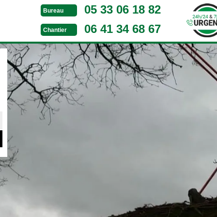
05 33 06 18 82
Bureau
06 41 34 68 67
Chantier