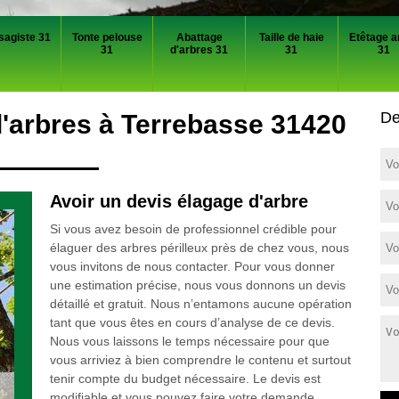
sagiste 31
Tonte pelouse
Abattage
Taille de haie
Etêtage a
31
d'arbres 31
31
31
De
d'arbres à Terrebasse 31420
Avoir un devis élagage d'arbre
Si vous avez besoin de professionnel crédible pour
élaguer des arbres périlleux près de chez vous, nous
vous invitons de nous contacter. Pour vous donner
une estimation précise, nous vous donnons un devis
détaillé et gratuit. Nous n’entamons aucune opération
tant que vous êtes en cours d’analyse de ce devis.
Nous vous laissons le temps nécessaire pour que
vous arriviez à bien comprendre le contenu et surtout
tenir compte du budget nécessaire. Le devis est
modifiable et vous pouvez faire votre demande