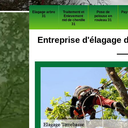
Elagage arbre
Traitement et
Pose de
Pay
31
Enlevement
pelouse en
nid de chenille
rouleau 31
31
Entreprise d'élagage 