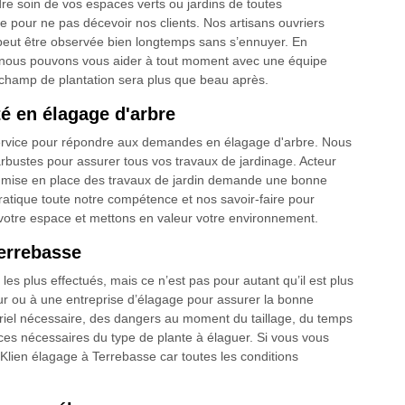
re soin de vos espaces verts ou jardins de toutes
e pour ne pas décevoir nos clients. Nos artisans ouvriers
i peut être observée bien longtemps sans s’ennuyer. En
e, nous pouvons vous aider à tout moment avec une équipe
 champ de plantation sera plus que beau après.
té en élagage d'arbre
 service pour répondre aux demandes en élagage d'arbre. Nous
arbustes pour assurer tous vos travaux de jardinage. Acteur
la mise en place des travaux de jardin demande une bonne
ratique toute notre compétence et nos savoir-faire pour
votre espace et mettons en valeur votre environnement.
Terrebasse
 les plus effectués, mais ce n’est pas pour autant qu’il est plus
eur ou à une entreprise d’élagage pour assurer la bonne
riel nécessaire, des dangers au moment du taillage, du temps
ces nécessaires du type de plante à élaguer. Si vous vous
lien élagage à Terrebasse car toutes les conditions