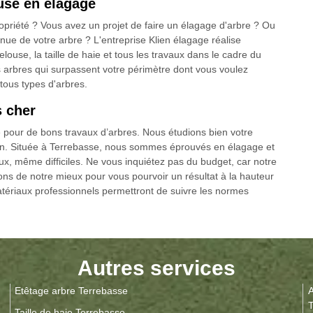
euse en élagage
opriété ? Vous avez un projet de faire un élagage d'arbre ? Ou
nue de votre arbre ? L'entreprise Klien élagage réalise
louse, la taille de haie et tous les travaux dans le cadre du
 arbres qui surpassent votre périmètre dont vous voulez
tous types d'arbres.
s cher
 pour de bons travaux d’arbres. Nous étudions bien votre
tion. Située à Terrebasse, nous sommes éprouvés en élagage et
x, même difficiles. Ne vous inquiétez pas du budget, car notre
isons de notre mieux pour vous pourvoir un résultat à la hauteur
atériaux professionnels permettront de suivre les normes
Autres services
Etêtage arbre Terrebasse
A
T
Taille de haie Terrebasse