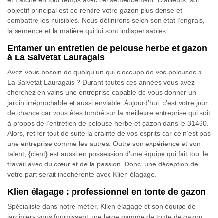
et fraîche en tout temps avec l’ensemencement. D’ailleurs, son
objectif principal est de rendre votre gazon plus dense et
combattre les nuisibles. Nous définirons selon son état l’engrais,
la semence et la matière qui lui sont indispensables.
Entamer un entretien de pelouse herbe et gazon
à La Salvetat Lauragais
Avez-vous besoin de quelqu’un qui s’occupe de vos pelouses à
La Salvetat Lauragais ? Durant toutes ces années vous avez
cherchez en vains une entreprise capable de vous donner un
jardin irréprochable et aussi enviable. Aujourd’hui, c’est votre jour
de chance car vous êtes tombé sur la meilleure entreprise qui soit
à propos de l’entretien de pelouse herbe et gazon dans le 31460.
Alors, retirer tout de suite la crainte de vos esprits car ce n’est pas
une entreprise comme les autres. Outre son expérience et son
talent, {cient} est aussi en possession d’une équipe qui fait tout le
travail avec du cœur et de la passion. Donc, une déception de
votre part serait incohérente avec Klien élagage.
Klien élagage : professionnel en tonte de gazon
Spécialiste dans notre métier, Klien élagage et son équipe de
jardiniers vous fournissent une large gamme de tonte de gazon