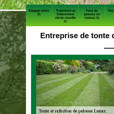
Elagage arbre
Traitement et
Pose de
Pay
31
Enlevement
pelouse en
nid de chenille
rouleau 31
31
Entreprise de tonte