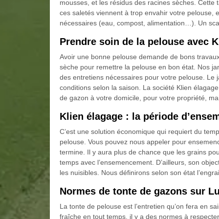
mousses, et les résidus des racines sèches. Cett
ces saletés viennent à trop envahir votre pelouse, el
nécessaires (eau, compost, alimentation…). Un scari
Prendre soin de la pelouse avec K
Avoir une bonne pelouse demande de bons travaux (ton
sèche pour remettre la pelouse en bon état. Nos jar
des entretiens nécessaires pour votre pelouse. Le j
conditions selon la saison. La société Klien élagage
de gazon à votre domicile, pour votre propriété, ma
Klien élagage : la période d’ens
C’est une solution économique qui requiert du temps,
pelouse. Vous pouvez nous appeler pour ensemence
termine. Il y aura plus de chance que les grains pou
temps avec l’ensemencement. D’ailleurs, son object
les nuisibles. Nous définirons selon son état l’engra
Normes de tonte de gazons sur L
La tonte de pelouse est l’entretien qu’on fera en s
fraîche en tout temps, il y a des normes à respecte