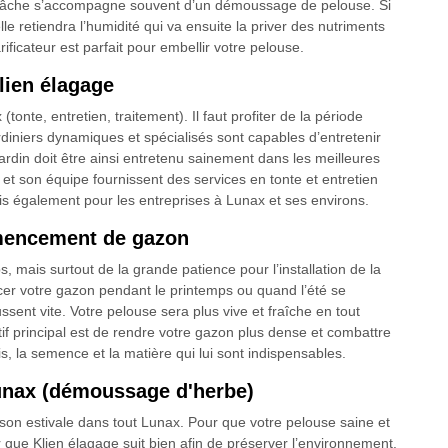
e tâche s’accompagne souvent d’un démoussage de pelouse. Si
le retiendra l’humidité qui va ensuite la priver des nutriments
ficateur est parfait pour embellir votre pelouse.
lien élagage
te, entretien, traitement). Il faut profiter de la période
diniers dynamiques et spécialisés sont capables d’entretenir
ardin doit être ainsi entretenu sainement dans les meilleures
 et son équipe fournissent des services en tonte et entretien
is également pour les entreprises à Lunax et ses environs.
emencement de gazon
 mais surtout de la grande patience pour l’installation de la
r votre gazon pendant le printemps ou quand l’été se
ssent vite. Votre pelouse sera plus vive et fraîche en tout
if principal est de rendre votre gazon plus dense et combattre
is, la semence et la matière qui lui sont indispensables.
unax (démoussage d'herbe)
aison estivale dans tout Lunax. Pour que votre pelouse saine et
r que Klien élagage suit bien afin de préserver l’environnement.