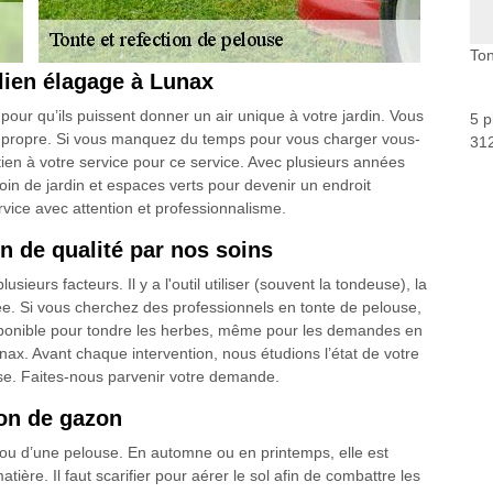
Ton
lien élagage à Lunax
 pour qu’ils puissent donner un air unique à votre jardin. Vous
5 p
é propre. Si vous manquez du temps pour vous charger vous-
312
ien à votre service pour ce service. Avec plusieurs années
oin de jardin et espaces verts pour devenir un endroit
vice avec attention et professionnalisme.
n de qualité par nos soins
eurs facteurs. Il y a l'outil utiliser (souvent la tondeuse), la
e. Si vous cherchez des professionnels en tonte de pelouse,
isponible pour tondre les herbes, même pour les demandes en
ax. Avant chaque intervention, nous étudions l’état de votre
se. Faites-nous parvenir votre demande.
ion de gazon
on ou d’une pelouse. En automne ou en printemps, elle est
tière. Il faut scarifier pour aérer le sol afin de combattre les