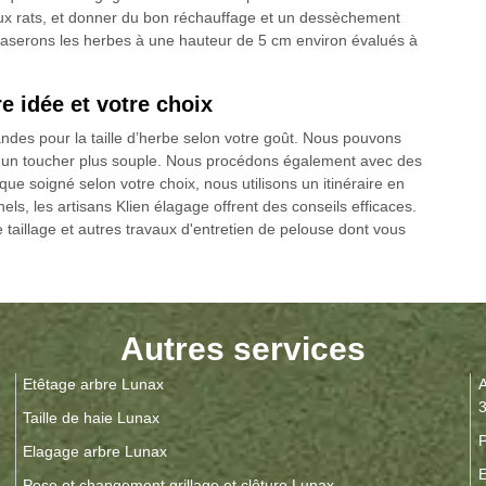
aux rats, et donner du bon réchauffage et un dessèchement
 raserons les herbes à une hauteur de 5 cm environ évalués à
e idée et votre choix
ndes pour la taille d’herbe selon votre goût. Nous pouvons
ur un toucher plus souple. Nous procédons également avec des
ue soigné selon votre choix, nous utilisons un itinéraire en
els, les artisans Klien élagage offrent des conseils efficaces.
 taillage et autres travaux d'entretien de pelouse dont vous
Autres services
Etêtage arbre Lunax
A
Taille de haie Lunax
P
Elagage arbre Lunax
E
Pose et changement grillage et clôture Lunax