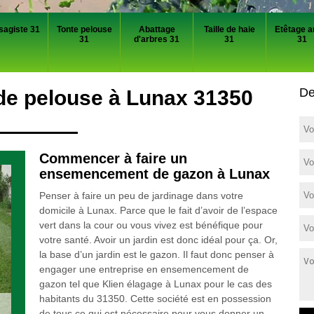
sagiste 31
Tonte pelouse
Abattage
Taille de haie
Etêtage a
31
d'arbres 31
31
31
De
 de pelouse à Lunax 31350
Commencer à faire un
ensemencement de gazon à Lunax
Penser à faire un peu de jardinage dans votre
domicile à Lunax. Parce que le fait d’avoir de l’espace
vert dans la cour ou vous vivez est bénéfique pour
votre santé. Avoir un jardin est donc idéal pour ça. Or,
la base d’un jardin est le gazon. Il faut donc penser à
engager une entreprise en ensemencement de
gazon tel que Klien élagage à Lunax pour le cas des
habitants du 31350. Cette société est en possession
de tous ce qui est nécessaire pour vous donner un