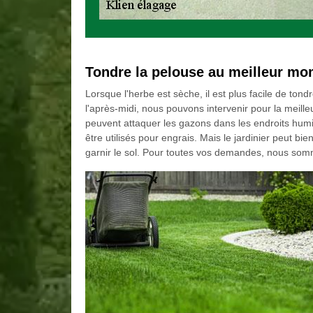
Tondre la pelouse au meilleur m
Lorsque l'herbe est sèche, il est plus facile de to
l'après-midi, nous pouvons intervenir pour la meille
peuvent attaquer les gazons dans les endroits hum
être utilisés pour engrais. Mais le jardinier peut bie
garnir le sol. Pour toutes vos demandes, nous som