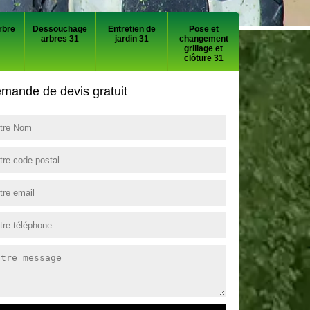
rbre
Dessouchage
Entretien de
Pose et
arbres 31
jardin 31
changement
grillage et
clôture 31
mande de devis gratuit