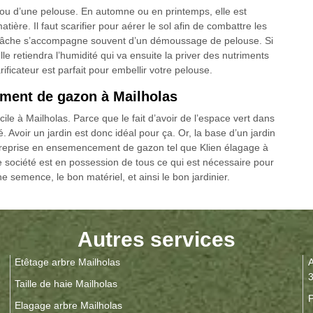
on ou d’une pelouse. En automne ou en printemps, elle est
tière. Il faut scarifier pour aérer le sol afin de combattre les
e tâche s’accompagne souvent d’un démoussage de pelouse. Si
le retiendra l’humidité qui va ensuite la priver des nutriments
ficateur est parfait pour embellir votre pelouse.
ment de gazon à Mailholas
le à Mailholas. Parce que le fait d’avoir de l’espace vert dans
. Avoir un jardin est donc idéal pour ça. Or, la base d’un jardin
ntreprise en ensemencement de gazon tel que Klien élagage à
e société est en possession de tous ce qui est nécessaire pour
 semence, le bon matériel, et ainsi le bon jardinier.
Autres services
Etêtage arbre Mailholas
A
Taille de haie Mailholas
P
Elagage arbre Mailholas