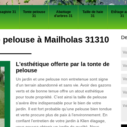
sagiste 31
Tonte pelouse
Abattage
Taille de haie
Etêtage a
31
d'arbres 31
31
31
De
e pelouse à Mailholas 31310
L'esthétique offerte par la tonte de
pelouse
Un jardin et une pelouse non entretenue sont signe
d'un terrain abandonné et sans vie. Avoir des gazons
verts et de bonne tenue offre un atout esthétique
pour toute propriété. C'est ainsi la taille de pelouse
s’avère être indispensable pour le bien de votre
jardin. Il est fort probable qu'une pelouse bien tondue
et verte procure plus de paix à l'environnement. En
confiant l'entretien de votre jardin à Klien élagage,
vous pouvez obtenir un jardin de qualité. Nous