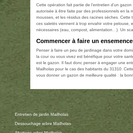
Cette opération fait partie de l’entretien d’un gaz
autorisée à être faite par des professionnels en la ma
mousses, et les résidus des racines sèches. Cett
ces saletés viennent à trop envahir votre pelouse, el
nécessaires (eau, compost, alimentation…). Un scari
Commencer à faire un ensemence
Penser à faire un peu de jardinage dans votre domici
la cour ou vous vivez est bénéfique pour votre santé
est le gazon. Il faut donc penser à engager une e
Mailholas pour le cas des habitants du 31310. Cett
vous donner un gazon de meilleure qualité : la bonne
Entretien de jardin Mailholas
Dessouchage arbre Mailholas
Abattage arbre Mailholas