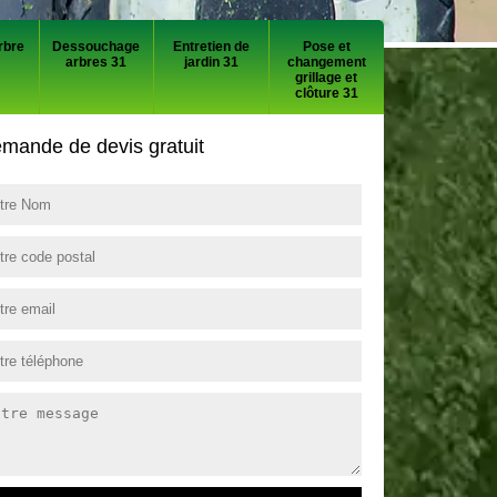
rbre
Dessouchage
Entretien de
Pose et
arbres 31
jardin 31
changement
grillage et
clôture 31
mande de devis gratuit