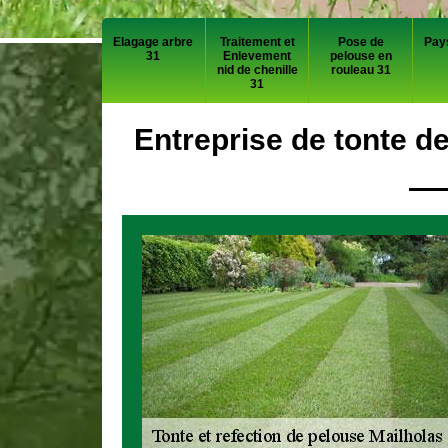
Elagage arbre
Traitement et
Pose de
Pay
31
Enlevement
pelouse en
nid de chenille
rouleau 31
31
Entreprise de tonte d