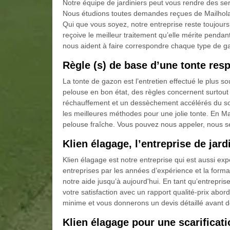
Notre équipe de jardiniers peut vous rendre des ser
Nous étudions toutes demandes reçues de Mailholas, 
Qui que vous soyez, notre entreprise reste toujours 
reçoive le meilleur traitement qu’elle mérite pendan
nous aident à faire correspondre chaque type de ga
Règle (s) de base d’une tonte resp
La tonte de gazon est l’entretien effectué le plus s
pelouse en bon état, des règles concernent surtout
réchauffement et un dessèchement accélérés du sol,
les meilleures méthodes pour une jolie tonte. En M
pelouse fraîche. Vous pouvez nous appeler, nous 
Klien élagage, l’entreprise de jard
Klien élagage est notre entreprise qui est aussi ex
entreprises par les années d’expérience et la forma
notre aide jusqu’à aujourd'hui. En tant qu’entrepri
votre satisfaction avec un rapport qualité-prix abo
minime et vous donnerons un devis détaillé avant de
Klien élagage pour une scarificat