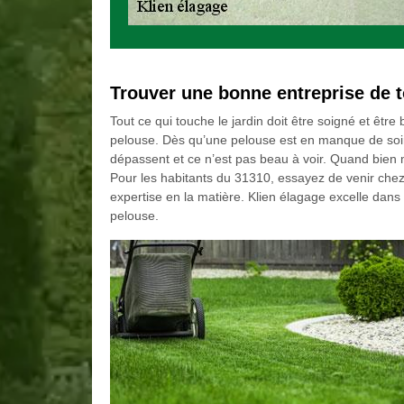
Trouver une bonne entreprise de t
Tout ce qui touche le jardin doit être soigné et être
pelouse. Dès qu’une pelouse est en manque de soin, l
dépassent et ce n’est pas beau à voir. Quand bien 
Pour les habitants du 31310, essayez de venir chez 
expertise en la matière. Klien élagage excelle dans l
pelouse.