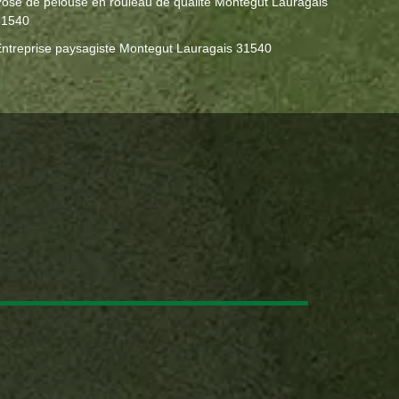
ose de pelouse en rouleau de qualité Montegut Lauragais
31540
ntreprise paysagiste Montegut Lauragais 31540