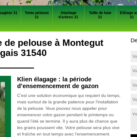
sagiste 31
Tonte pelouse
Abattage
Taille de haie
Etêtage a
31
d'arbres 31
31
31
De
e de pelouse à Montegut
gais 31540
Klien élagage : la période
d’ensemencement de gazon
C’est une solution économique qui requiert du temps,
mais surtout de la grande patience pour l’installation
de la pelouse. Vous pouvez nous appeler pour
ensemencer votre gazon pendant le printemps ou
quand l’été se termine. Il y aura plus de chance que
les grains poussent vite. Votre pelouse sera plus vive
et fraîche en tout temps avec l’ensemencement.