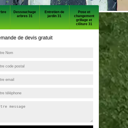
rbre
Dessouchage
Entretien de
Pose et
arbres 31
jardin 31
changement
grillage et
clôture 31
mande de devis gratuit