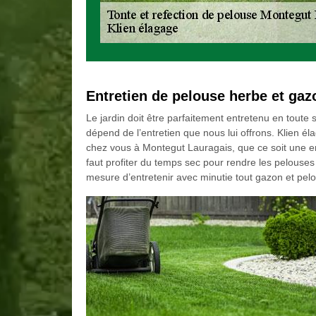
Entretien de pelouse herbe et gaz
Le jardin doit être parfaitement entretenu en toute 
dépend de l’entretien que nous lui offrons. Klien é
chez vous à Montegut Lauragais, que ce soit une entr
faut profiter du temps sec pour rendre les pelouses 
mesure d’entretenir avec minutie tout gazon et pel