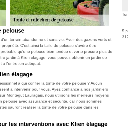
Ton
de pelouse
5 p
312
 d'un terrain abandonné et sans vie. Avoir des gazons verts et
ropriété. C'est ainsi la taille de pelouse s’avère être
ort probable qu'une pelouse bien tondue et verte procure plus de
otre jardin à Klien élagage, vous pouvez obtenir un jardin de
 à l'entretien adéquat.
lien élagage
essionnel à qui confier la tonte de votre pelouse ? Aucun
résent à intervenir pour vous. Ayez confiance à nos jardiniers
sur Montegut Lauragais, nous utilisons les meilleurs moyens
ien pelouse avec assurance et sécurité, car nous sommes
stes sauront réaliser la tonte de votre pelouse dans les
our les interventions avec Klien élagage