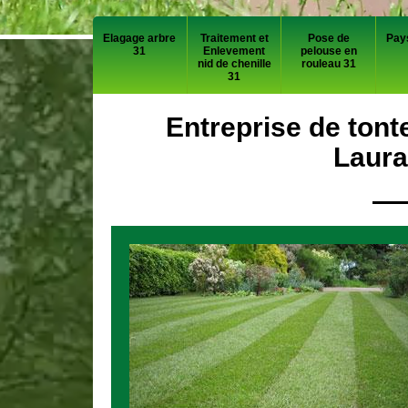
Elagage arbre
Traitement et
Pose de
Pay
31
Enlevement
pelouse en
nid de chenille
rouleau 31
31
Entreprise de tont
Laura