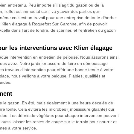
 bien entretenu. Peu importe s’il s’agit du gazon ou de la
’effet est immédiat car il va y avoir des parties qui
même ceci est un travail pour une entreprise de tonte d’herbe.
 Klien élagage à Roquefort Sur Garonne, afin de pouvoir
celle dans l’art de tondre, de scarifier, et l’entretien du gazon
our les interventions avec Klien élagage
chaque intervention en entretien de pelouse. Nous assurons ainsi
vous avez. Notre jardinier assure de faire un démoussage
s travaux d'intervention pour offrir une bonne tenue à votre
ace, nous veillons à votre pelouse. Fiables, qualifiés et
andes.
oment
ndre le gazon. En été, mais également à une heure décalée de
ure tonte. Cela évitera les microbes ( moisissure gluante) qui
ides. Les débris de végétaux pour chaque intervention peuvent
n aussi laisser les restes de coupe sur le terrain pour nourrir et
mes à votre service.