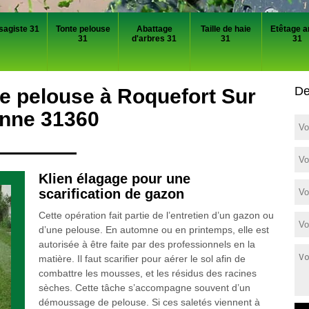
sagiste 31
Tonte pelouse
Abattage
Taille de haie
Etêtage a
31
d'arbres 31
31
31
De
de pelouse à Roquefort Sur
nne 31360
Klien élagage pour une
scarification de gazon
Cette opération fait partie de l’entretien d’un gazon ou
d’une pelouse. En automne ou en printemps, elle est
autorisée à être faite par des professionnels en la
matière. Il faut scarifier pour aérer le sol afin de
combattre les mousses, et les résidus des racines
sèches. Cette tâche s’accompagne souvent d’un
démoussage de pelouse. Si ces saletés viennent à