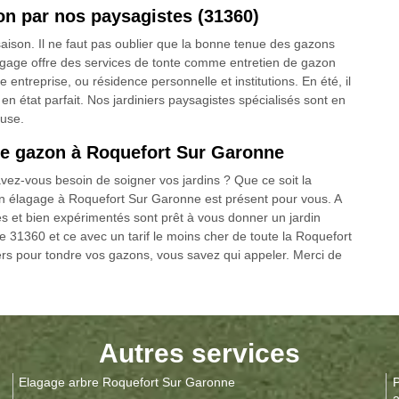
on par nos paysagistes (31360)
saison. Il ne faut pas oublier que la bonne tenue des gazons
lagage offre des services de tonte comme entretien de gazon
ntreprise, ou résidence personnelle et institutions. En été, il
en état parfait. Nos jardiniers paysagistes spécialisés sont en
ouse.
de gazon à Roquefort Sur Garonne
vez-vous besoin de soigner vos jardins ? Que ce soit la
ien élagage à Roquefort Sur Garonne est présent pour vous. A
ivés et bien expérimentés sont prêt à vous donner un jardin
 le 31360 et ce avec un tarif le moins cher de toute la Roquefort
iers pour tondre vos gazons, vous savez qui appeler. Merci de
Autres services
Elagage arbre Roquefort Sur Garonne
P