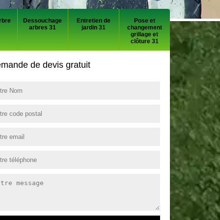
rbre
Dessouchage
Entretien de
Pose et
arbres 31
jardin 31
changement
grillage et
clôture 31
mande de devis gratuit