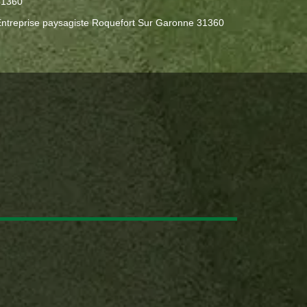
31360
ntreprise paysagiste Roquefort Sur Garonne 31360