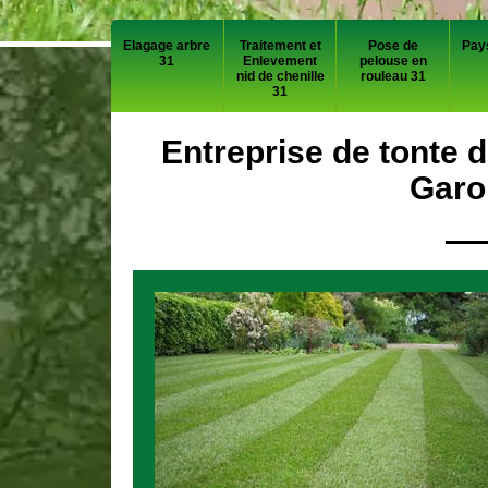
Elagage arbre
Traitement et
Pose de
Pay
31
Enlevement
pelouse en
nid de chenille
rouleau 31
31
Entreprise de tonte 
Garo