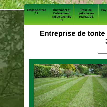
Elagage arbre
Traitement et
Pose de
Pay
31
Enlevement
pelouse en
nid de chenille
rouleau 31
31
Entreprise de tonte