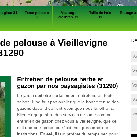
sagiste 31
Tonte pelouse
Abattage
Taille de haie
Etêtage a
31
d'arbres 31
31
31
De
 de pelouse à Vieillevigne
31290
Entretien de pelouse herbe et
gazon par nos paysagistes (31290)
Le jardin doit être parfaitement entretenu en toute
saison. Il ne faut pas oublier que la bonne tenue des
gazons dépend de l’entretien que nous lui offrons.
Klien élagage offre des services de tonte comme
entretien de gazon chez vous à Vieillevigne, que ce
soit une entreprise, ou résidence personnelle et
institutions. En été, il faut profiter du temps sec pour