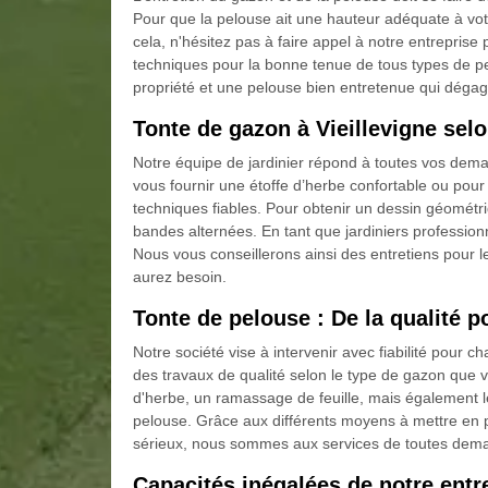
Pour que la pelouse ait une hauteur adéquate à votr
cela, n'hésitez pas à faire appel à notre entrepri
techniques pour la bonne tenue de tous types de pe
propriété et une pelouse bien entretenue qui déga
Tonte de gazon à Vieillevigne selo
Notre équipe de jardinier répond à toutes vos dema
vous fournir une étoffe d’herbe confortable ou po
techniques fiables. Pour obtenir un dessin géométriq
bandes alternées. En tant que jardiniers professionn
Nous vous conseillerons ainsi des entretiens pour le
aurez besoin.
Tonte de pelouse : De la qualité p
Notre société vise à intervenir avec fiabilité pour 
des travaux de qualité selon le type de gazon que 
d'herbe, un ramassage de feuille, mais également le
pelouse. Grâce aux différents moyens à mettre en pl
sérieux, nous sommes aux services de toutes dem
Capacités inégalées de notre entr