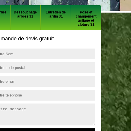
rbre
Dessouchage
Entretien de
Pose et
arbres 31
jardin 31
changement
grillage et
clôture 31
mande de devis gratuit