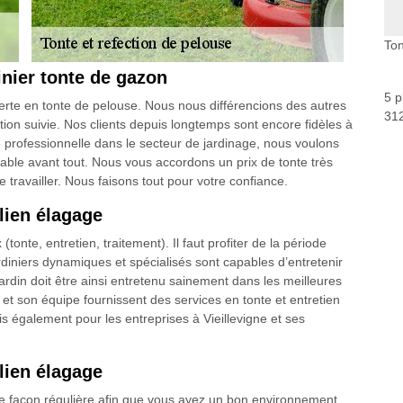
Ton
inier tonte de gazon
5 p
perte en tonte de pelouse. Nous nous différencions des autres
312
tion suivie. Nos clients depuis longtemps sont encore fidèles à
se professionnelle dans le secteur de jardinage, nous voulons
rdable avant tout. Nous vous accordons un prix de tonte très
 travailler. Nous faisons tout pour votre confiance.
lien élagage
te, entretien, traitement). Il faut profiter de la période
diniers dynamiques et spécialisés sont capables d’entretenir
ardin doit être ainsi entretenu sainement dans les meilleures
 et son équipe fournissent des services en tonte et entretien
is également pour les entreprises à Vieillevigne et ses
lien élagage
 de façon régulière afin que vous ayez un bon environnement.