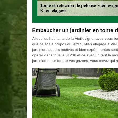
Embaucher un jardinier en tonte d
A tous les habitants de la Vieillevigne, avez-vous b
que ce soit à propos du jardin, Klien élagage à Vieil
jardiniers supers motivés et bien expérimentés sont 
opérer dans tous le 31290 et ce avec un tarif le moin
jardiniers pour tondre vos gazons, vous savez qui a