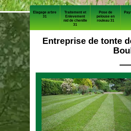
Elagage arbre
Traitement et
Pose de
Pay
31
Enlevement
pelouse en
nid de chenille
rouleau 31
31
Entreprise de tonte d
Bou