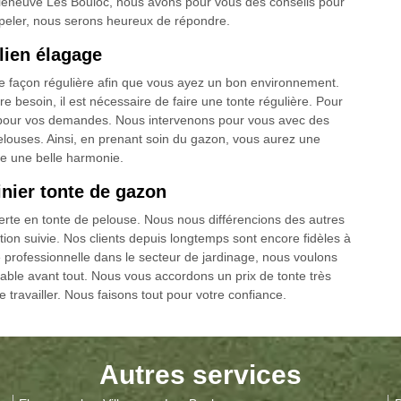
illeneuve Les Bouloc, nous avons pour vous des conseils pour
peler, nous serons heureux de répondre.
lien élagage
 de façon régulière afin que vous ayez un bon environnement.
e besoin, il est nécessaire de faire une tonte régulière. Pour
se pour vos demandes. Nous intervenons pour vous avec des
louses. Ainsi, en prenant soin du gazon, vous aurez une
ge une belle harmonie.
inier tonte de gazon
perte en tonte de pelouse. Nous nous différencions des autres
tion suivie. Nos clients depuis longtemps sont encore fidèles à
se professionnelle dans le secteur de jardinage, nous voulons
rdable avant tout. Nous vous accordons un prix de tonte très
 travailler. Nous faisons tout pour votre confiance.
Autres services