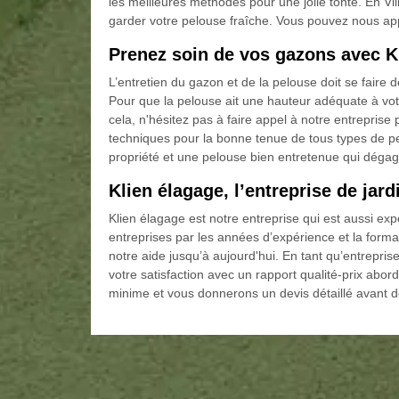
les meilleures méthodes pour une jolie tonte. En V
garder votre pelouse fraîche. Vous pouvez nous ap
Prenez soin de vos gazons avec K
L’entretien du gazon et de la pelouse doit se faire
Pour que la pelouse ait une hauteur adéquate à votr
cela, n'hésitez pas à faire appel à notre entrepri
techniques pour la bonne tenue de tous types de pe
propriété et une pelouse bien entretenue qui déga
Klien élagage, l’entreprise de jard
Klien élagage est notre entreprise qui est aussi ex
entreprises par les années d’expérience et la forma
notre aide jusqu’à aujourd'hui. En tant qu’entrepri
votre satisfaction avec un rapport qualité-prix abo
minime et vous donnerons un devis détaillé avant de