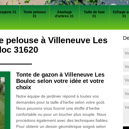
sagiste 31
Tonte pelouse
Abattage
Taille de haie
Etêtage a
31
d'arbres 31
31
31
De
e pelouse à Villeneuve Les
loc 31620
Tonte de gazon à Villeneuve Les
Bouloc selon votre idée et votre
choix
Notre équipe de jardinier répond à toutes vos
demandes pour la taille d’herbe selon votre goût.
Nous pouvons vous fournir une étoffe d’herbe
confortable ou pour un toucher plus souple. Nous
procédons également avec des techniques fiables.
Pour obtenir un dessin géométrique soigné selon