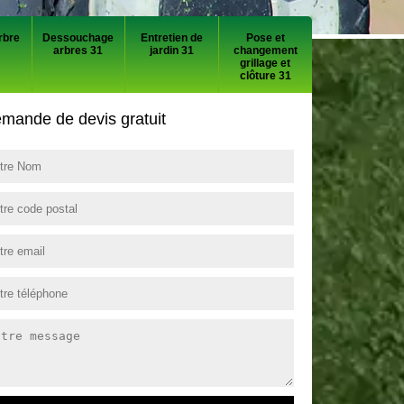
rbre
Dessouchage
Entretien de
Pose et
arbres 31
jardin 31
changement
grillage et
clôture 31
mande de devis gratuit