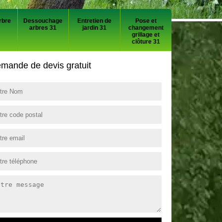
rbre
Dessouchage
Entretien de
Pose et
arbres 31
jardin 31
changement
grillage et
clôture 31
mande de devis gratuit