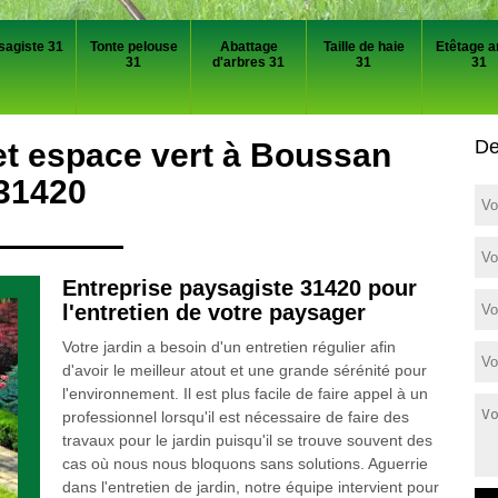
sagiste 31
Tonte pelouse
Abattage
Taille de haie
Etêtage a
31
d'arbres 31
31
31
De
 et espace vert à Boussan
31420
Entreprise paysagiste 31420 pour
l'entretien de votre paysager
Votre jardin a besoin d'un entretien régulier afin
d'avoir le meilleur atout et une grande sérénité pour
l'environnement. Il est plus facile de faire appel à un
professionnel lorsqu'il est nécessaire de faire des
travaux pour le jardin puisqu'il se trouve souvent des
cas où nous nous bloquons sans solutions. Aguerrie
dans l'entretien de jardin, notre équipe intervient pour