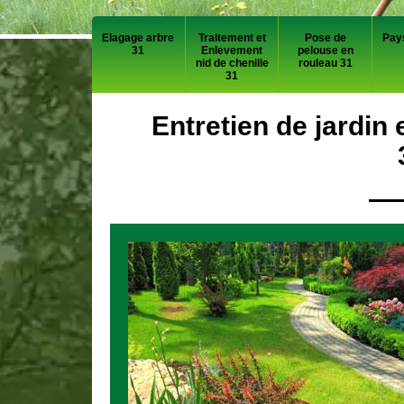
Elagage arbre
Traitement et
Pose de
Pay
31
Enlevement
pelouse en
nid de chenille
rouleau 31
31
Entretien de jardin