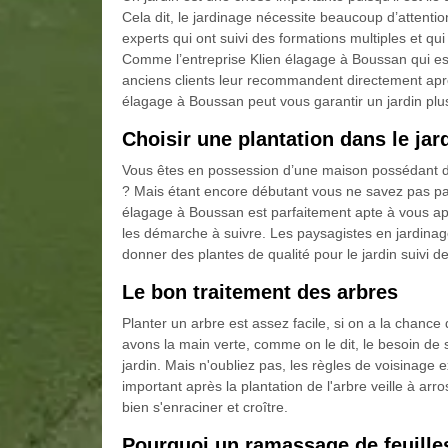
Cela dit, le jardinage nécessite beaucoup d’attentio
experts qui ont suivi des formations multiples et q
Comme l’entreprise Klien élagage à Boussan qui e
anciens clients leur recommandent directement après
élagage à Boussan peut vous garantir un jardin plu
Choisir une plantation dans le ja
Vous êtes en possession d’une maison possédant de 
? Mais étant encore débutant vous ne savez pas p
élagage à Boussan est parfaitement apte à vous app
les démarche à suivre. Les paysagistes en jardinag
donner des plantes de qualité pour le jardin suivi de
Le bon traitement des arbres
Planter un arbre est assez facile, si on a la chanc
avons la main verte, comme on le dit, le besoin de
jardin. Mais n'oubliez pas, les règles de voisinage ex
important après la plantation de l'arbre veille à arro
bien s'enraciner et croître.
Pourquoi un ramassage de feuille