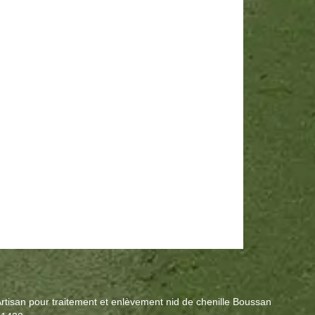
rtisan pour traitement et enlèvement nid de chenille Boussan