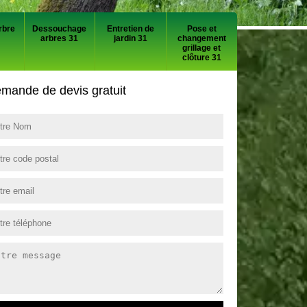
rbre
Dessouchage
Entretien de
Pose et
arbres 31
jardin 31
changement
grillage et
clôture 31
mande de devis gratuit