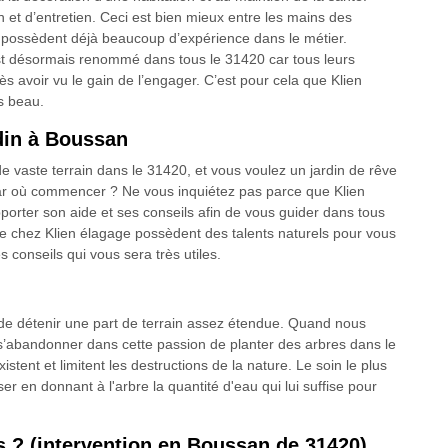
n et d’entretien. Ceci est bien mieux entre les mains des
ui possèdent déjà beaucoup d’expérience dans le métier.
st désormais renommé dans tous le 31420 car tous leurs
 avoir vu le gain de l’engager. C’est pour cela que Klien
s beau.
rdin à Boussan
vaste terrain dans le 31420, et vous voulez un jardin de rêve
ar où commencer ? Ne vous inquiétez pas parce que Klien
orter son aide et ses conseils afin de vous guider dans tous
e chez Klien élagage possèdent des talents naturels pour vous
s conseils qui vous sera très utiles.
e de détenir une part de terrain assez étendue. Quand nous
 s’abandonner dans cette passion de planter des arbres dans le
istent et limitent les destructions de la nature. Le soin le plus
ser en donnant à l'arbre la quantité d'eau qui lui suffise pour
s ? (intervention en Boussan de 31420)