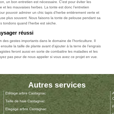
son, un bon entretien est nécessaire. C'est pour éviter les
e et les mauvaises herbes. La tonte est donc l'entretien
our pouvoir admirer un chic tapis d’herbe entièrement verte et
ndeuse plus souvent. Nous faisons la tonte de pelouse pendant sa
us tondons quand l’herbe est sèche.
aysager réussi
un des gestes importants dans le domaine de l'horticulture. Il
nsuite la taille de plante avant d'ajouter à la terre de l'engrais
gistes feront aussi en sorte de combattre les maladies et les
yez pas peur de nous appeler si vous avez ce projet en vue.
Autres services
Etêtage arbre Castagnac
A
Taille de haie Castagnac
P
Elagage arbre Castagnac