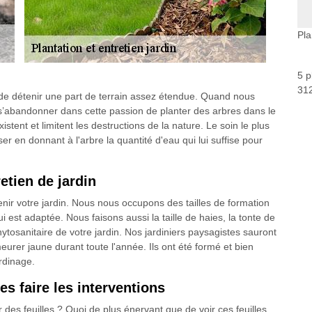
Pla
5 p
312
e de détenir une part de terrain assez étendue. Quand nous
 s’abandonner dans cette passion de planter des arbres dans le
istent et limitent les destructions de la nature. Le soin le plus
ser en donnant à l'arbre la quantité d'eau qui lui suffise pour
etien de jardin
nir votre jardin. Nous nous occupons des tailles de formation
lui est adaptée. Nous faisons aussi la taille de haies, la tonte de
 phytosanitaire de votre jardin. Nos jardiniers paysagistes sauront
eurer jaune durant toute l'année. Ils ont été formé et bien
rdinage.
es faire les interventions
 des feuilles ? Quoi de plus énervant que de voir ces feuilles