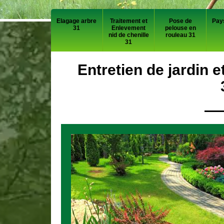
Elagage arbre
Traitement et
Pose de
Pay
31
Enlevement
pelouse en
nid de chenille
rouleau 31
31
Entretien de jardin 