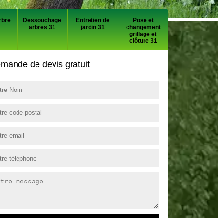
rbre
Dessouchage
Entretien de
Pose et
arbres 31
jardin 31
changement
grillage et
clôture 31
mande de devis gratuit