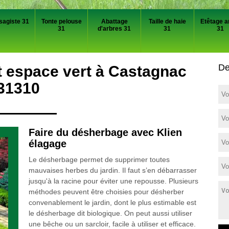
sagiste 31
Tonte pelouse
Abattage
Taille de haie
Etêtage a
31
d'arbres 31
31
31
De
et espace vert à Castagnac
31310
Faire du désherbage avec Klien
élagage
Le désherbage permet de supprimer toutes
mauvaises herbes du jardin. Il faut s’en débarrasser
jusqu'à la racine pour éviter une repousse. Plusieurs
méthodes peuvent être choisies pour désherber
convenablement le jardin, dont le plus estimable est
le désherbage dit biologique. On peut aussi utiliser
une bêche ou un sarcloir, facile à utiliser et efficace.