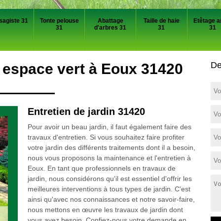
sagiste 31
Tonte pelouse
Abattage
Taille de haie
Etêtage a
31
d'arbres 31
31
31
De
t espace vert à Eoux 31420
Entretien de jardin 31420
Pour avoir un beau jardin, il faut également faire des
travaux d'entretien. Si vous souhaitez faire profiter
votre jardin des différents traitements dont il a besoin,
nous vous proposons la maintenance et l'entretien à
Eoux. En tant que professionnels en travaux de
jardin, nous considérons qu'il est essentiel d'offrir les
meilleures interventions à tous types de jardin. C'est
ainsi qu'avec nos connaissances et notre savoir-faire,
nous mettons en œuvre les travaux de jardin dont
vous avez besoin. Confiez-nous votre demande en