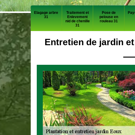
Elagage arbre
Traitement et
Pose de
Pay
31
Enlevement
pelouse en
nid de chenille
rouleau 31
31
Entretien de jardin e