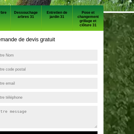
rbre
Dessouchage
Entretien de
Pose et
arbres 31
jardin 31
changement
grillage et
clôture 31
mande de devis gratuit