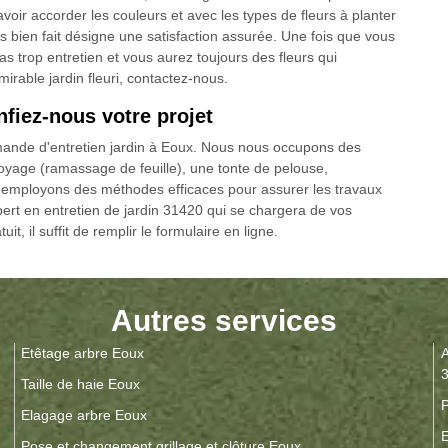
avoir accorder les couleurs et avec les types de fleurs à planter
es bien fait désigne une satisfaction assurée. Une fois que vous
as trop entretien et vous aurez toujours des fleurs qui
irable jardin fleuri, contactez-nous.
nfiez-nous votre projet
emande d'entretien jardin à Eoux. Nous nous occupons des
ttoyage (ramassage de feuille), une tonte de pelouse,
s employons des méthodes efficaces pour assurer les travaux
rt en entretien de jardin 31420 qui se chargera de vos
it, il suffit de remplir le formulaire en ligne.
Autres services
Etêtage arbre Eoux
A
Taille de haie Eoux
P
Elagage arbre Eoux
E
Pose et changement grillage et clôture Eoux