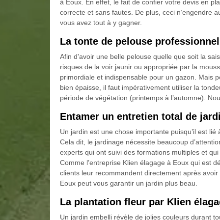
à Eoux. En effet, le fait de confier votre devis en p
correcte et sans fautes. De plus, ceci n’engendre
vous avez tout à y gagner.
La tonte de pelouse professionnel
Afin d'avoir une belle pelouse quelle que soit la sai
risques de la voir jaunir ou appropriée par la mouss
primordiale et indispensable pour un gazon. Mais p
bien épaisse, il faut impérativement utiliser la to
période de végétation (printemps à l’automne). No
Entamer un entretien total de jard
Un jardin est une chose importante puisqu’il est lié 
Cela dit, le jardinage nécessite beaucoup d’attentio
experts qui ont suivi des formations multiples et q
Comme l’entreprise Klien élagage à Eoux qui est d
clients leur recommandent directement après avoir v
Eoux peut vous garantir un jardin plus beau.
La plantation fleur par Klien élag
Un jardin embelli révèle de jolies couleurs durant