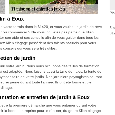
Pla
din à Eoux
vaste terrain dans le 31420, et vous voulez un jardin de rêve
5 p
ar où commencer ? Ne vous inquiétez pas parce que Klien
312
er son aide et ses conseils afin de vous guider dans tous les
hez Klien élagage possèdent des talents naturels pour vous
s conseils qui vous sera très utiles.
etien de jardin
nir votre jardin. Nous nous occupons des tailles de formation
lui est adaptée. Nous faisons aussi la taille de haies, la tonte de
 phytosanitaire de votre jardin. Nos jardiniers paysagistes sauront
eurer jaune durant toute l'année. Ils ont été formé et bien
rdinage.
ntation et entretien de jardin à Eoux
 être la première démarche que vous entamer durant votre
sir la bonne entreprise pour le réaliser, du genre Klien élagage