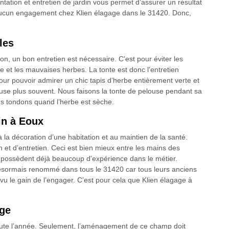
lantation et entretien de jardin vous permet d’assurer un résultat
 aucun engagement chez Klien élagage dans le 31420. Donc,
les
son, un bon entretien est nécessaire. C'est pour éviter les
e et les mauvaises herbes. La tonte est donc l'entretien
our pouvoir admirer un chic tapis d’herbe entièrement verte et
ndeuse plus souvent. Nous faisons la tonte de pelouse pendant sa
us tondons quand l’herbe est sèche.
in à Eoux
à la décoration d’une habitation et au maintien de la santé.
n et d’entretien. Ceci est bien mieux entre les mains des
ui possèdent déjà beaucoup d’expérience dans le métier.
ésormais renommé dans tous le 31420 car tous leurs anciens
u le gain de l’engager. C’est pour cela que Klien élagage à
age
 toute l’année. Seulement, l’aménagement de ce champ doit