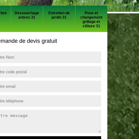
rbre
Dessouchage
Entretien de
Pose et
arbres 31
jardin 31
changement
grillage et
clôture 31
mande de devis gratuit