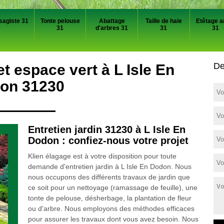
sagiste 31
Tonte pelouse
Abattage
Taille de haie
Etêtage a
31
d'arbres 31
31
31
De
et espace vert à L Isle En
on 31230
Entretien jardin 31230 à L Isle En
Dodon : confiez-nous votre projet
Klien élagage est à votre disposition pour toute
demande d'entretien jardin à L Isle En Dodon. Nous
nous occupons des différents travaux de jardin que
ce soit pour un nettoyage (ramassage de feuille), une
tonte de pelouse, désherbage, la plantation de fleur
ou d'arbre. Nous employons des méthodes efficaces
pour assurer les travaux dont vous avez besoin. Nous