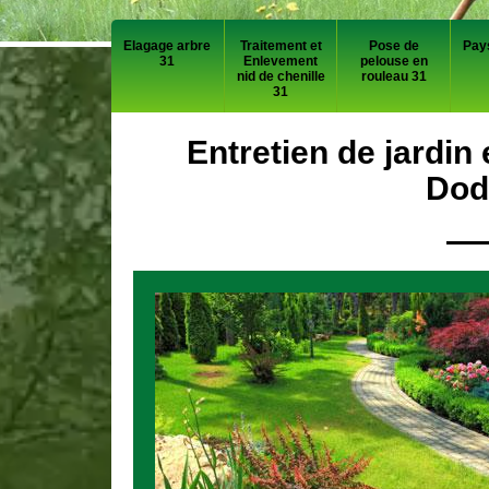
Elagage arbre
Traitement et
Pose de
Pay
31
Enlevement
pelouse en
nid de chenille
rouleau 31
31
Entretien de jardin 
Dod