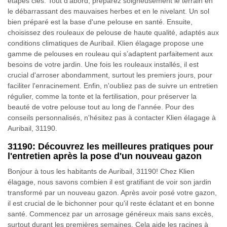
étapes clés. Tout d'abord, préparez soigneusement le terrain en
le débarrassant des mauvaises herbes et en le nivelant. Un sol
bien préparé est la base d'une pelouse en santé. Ensuite,
choisissez des rouleaux de pelouse de haute qualité, adaptés aux
conditions climatiques de Auribail. Klien élagage propose une
gamme de pelouses en rouleau qui s’adaptent parfaitement aux
besoins de votre jardin. Une fois les rouleaux installés, il est
crucial d'arroser abondamment, surtout les premiers jours, pour
faciliter l'enracinement. Enfin, n'oubliez pas de suivre un entretien
régulier, comme la tonte et la fertilisation, pour préserver la
beauté de votre pelouse tout au long de l'année. Pour des
conseils personnalisés, n'hésitez pas à contacter Klien élagage à
Auribail, 31190.
31190: Découvrez les meilleures pratiques pour
l'entretien après la pose d'un nouveau gazon
Bonjour à tous les habitants de Auribail, 31190! Chez Klien
élagage, nous savons combien il est gratifiant de voir son jardin
transformé par un nouveau gazon. Après avoir posé votre gazon,
il est crucial de le bichonner pour qu'il reste éclatant et en bonne
santé. Commencez par un arrosage généreux mais sans excès,
surtout durant les premières semaines. Cela aide les racines à