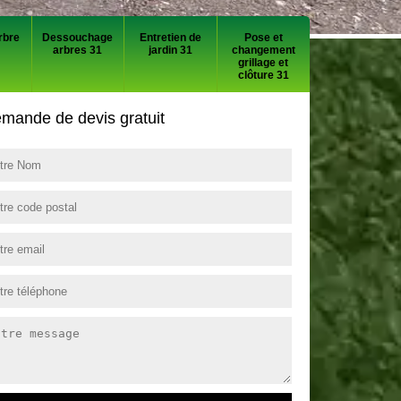
rbre
Dessouchage
Entretien de
Pose et
arbres 31
jardin 31
changement
grillage et
clôture 31
mande de devis gratuit