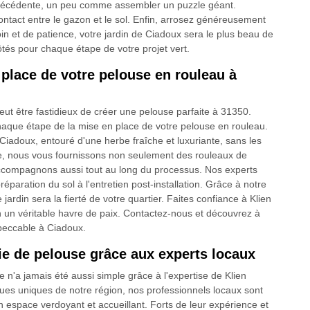
précédente, un peu comme assembler un puzzle géant.
ontact entre le gazon et le sol. Enfin, arrosez généreusement
n et de patience, votre jardin de Ciadoux sera le plus beau de
és pour chaque étape de votre projet vert.
 place de votre pelouse en rouleau à
t être fastidieux de créer une pelouse parfaite à 31350.
haque étape de la mise en place de votre pelouse en rouleau.
 Ciadoux, entouré d'une herbe fraîche et luxuriante, sans les
age, nous vous fournissons non seulement des rouleaux de
accompagnons aussi tout au long du processus. Nos experts
réparation du sol à l'entretien post-installation. Grâce à notre
ardin sera la fierté de votre quartier. Faites confiance à Klien
 un véritable havre de paix. Contactez-nous et découvrez à
mpeccable à Ciadoux.
ie de pelouse grâce aux experts locaux
n'a jamais été aussi simple grâce à l'expertise de Klien
ques uniques de notre région, nos professionnels locaux sont
n espace verdoyant et accueillant. Forts de leur expérience et