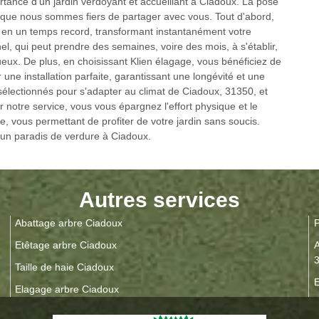
tance d'un jardin verdoyant et accueillant à Ciadoux. La pose
que nous sommes fiers de partager avec vous. Tout d'abord,
 en un temps record, transformant instantanément votre
el, qui peut prendre des semaines, voire des mois, à s'établir,
eux. De plus, en choisissant Klien élagage, vous bénéficiez de
 une installation parfaite, garantissant une longévité et une
lectionnés pour s'adapter au climat de Ciadoux, 31350, et
r notre service, vous vous épargnez l'effort physique et le
e, vous permettant de profiter de votre jardin sans soucis.
 un paradis de verdure à Ciadoux.
Autres services
Abattage arbre Ciadoux
P
Etêtage arbre Ciadoux
A
Taille de haie Ciadoux
E
Elagage arbre Ciadoux