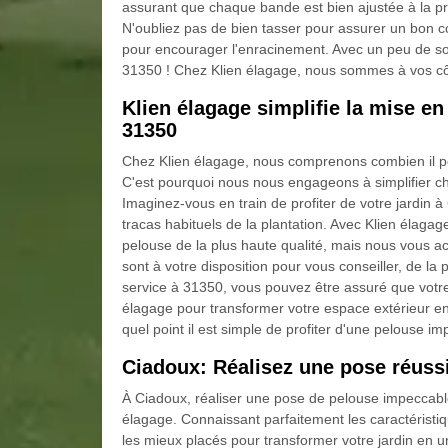
assurant que chaque bande est bien ajustée à la 
N'oubliez pas de bien tasser pour assurer un bon c
pour encourager l'enracinement. Avec un peu de soi
31350 ! Chez Klien élagage, nous sommes à vos côt
Klien élagage simplifie la mise en
31350
Chez Klien élagage, nous comprenons combien il peu
C'est pourquoi nous nous engageons à simplifier c
Imaginez-vous en train de profiter de votre jardin à
tracas habituels de la plantation. Avec Klien élag
pelouse de la plus haute qualité, mais nous vous 
sont à votre disposition pour vous conseiller, de la p
service à 31350, vous pouvez être assuré que votre j
élagage pour transformer votre espace extérieur en
quel point il est simple de profiter d'une pelouse i
Ciadoux: Réalisez une pose réuss
À Ciadoux, réaliser une pose de pelouse impeccable 
élagage. Connaissant parfaitement les caractéristi
les mieux placés pour transformer votre jardin en u