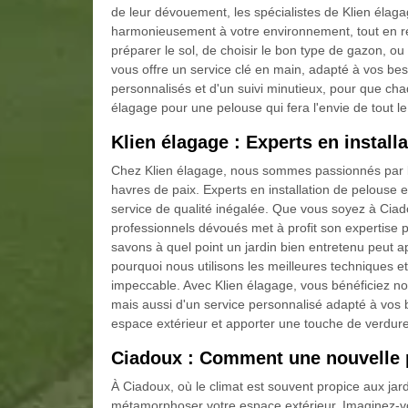
de leur dévouement, les spécialistes de Klien élaga
harmonieusement à votre environnement, tout en rés
préparer le sol, de choisir le bon type de gazon, ou 
vous offre un service clé en main, adapté à vos bes
personnalisés et d'un suivi minutieux, pour que cha
élagage pour une pelouse qui fera l'envie de tout l
Klien élagage : Experts en install
Chez Klien élagage, nous sommes passionnés par la
havres de paix. Experts en installation de pelouse
service de qualité inégalée. Que vous soyez à Cia
professionnels dévoués met à profit son expertise 
savons à quel point un jardin bien entretenu peut app
pourquoi nous utilisons les meilleures techniques et
impeccable. Avec Klien élagage, vous bénéficiez n
mais aussi d'un service personnalisé adapté à vos b
espace extérieur et apporter une touche de verdure
Ciadoux : Comment une nouvelle p
À Ciadoux, où le climat est souvent propice aux jar
métamorphoser votre espace extérieur. Imaginez-vou