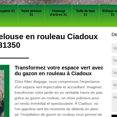
sagiste 31
Tonte pelouse
Abattage
Taille de haie
Etêtage a
31
d'arbres 31
31
31
De
elouse en rouleau Ciadoux
31350
Transformez votre espace vert avec
du gazon en rouleau à Ciadoux
Chez Klien élagage, nous comprenons l'importance
d'un espace vert impeccable et accueillant. Imaginez
transformer votre jardin en un véritable havre de paix
grâce au gazon en rouleau, un choix judicieux pour
un rendu immédiat et spectaculaire. À Ciadoux, où
l'on apprécie tant les moments de détente en plein
air, l'installation de gazon en rouleau vous permet de