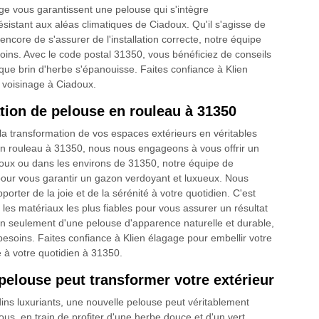
ge vous garantissent une pelouse qui s'intègre
istant aux aléas climatiques de Ciadoux. Qu'il s'agisse de
encore de s'assurer de l'installation correcte, notre équipe
oins. Avec le code postal 31350, vous bénéficiez de conseils
que brin d'herbe s'épanouisse. Faites confiance à Klien
e voisinage à Ciadoux.
ation de pelouse en rouleau à 31350
 transformation de vos espaces extérieurs en véritables
 en rouleau à 31350, nous nous engageons à vous offrir un
doux ou dans les environs de 31350, notre équipe de
pour vous garantir un gazon verdoyant et luxueux. Nous
orter de la joie et de la sérénité à votre quotidien. C'est
 les matériaux les plus fiables pour vous assurer un résultat
on seulement d'une pelouse d'apparence naturelle et durable,
esoins. Faites confiance à Klien élagage pour embellir votre
 à votre quotidien à 31350.
elouse peut transformer votre extérieur
dins luxuriants, une nouvelle pelouse peut véritablement
s, en train de profiter d'une herbe douce et d'un vert