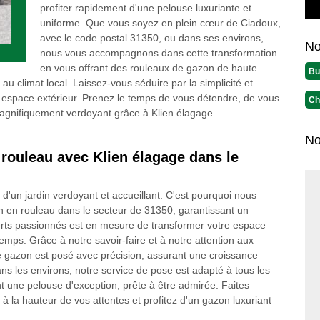
profiter rapidement d'une pelouse luxuriante et
uniforme. Que vous soyez en plein cœur de Ciadoux,
avec le code postal 31350, ou dans ses environs,
No
nous vous accompagnons dans cette transformation
en vous offrant des rouleaux de gazon de haute
Bu
u climat local. Laissez-vous séduire par la simplicité et
tre espace extérieur. Prenez le temps de vous détendre, de vous
Ch
n magnifiquement verdoyant grâce à Klien élagage.
No
rouleau avec Klien élagage dans le
'un jardin verdoyant et accueillant. C'est pourquoi nous
n en rouleau dans le secteur de 31350, garantissant un
perts passionnés est en mesure de transformer votre espace
temps. Grâce à notre savoir-faire et à notre attention aux
 gazon est posé avec précision, assurant une croissance
s les environs, notre service de pose est adapté à tous les
nt une pelouse d'exception, prête à être admirée. Faites
à la hauteur de vos attentes et profitez d'un gazon luxuriant