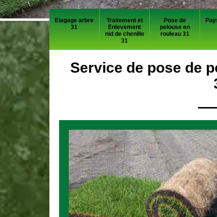
Elagage arbre
Traitement et
Pose de
Pay
31
Enlevement
pelouse en
nid de chenille
rouleau 31
31
Service de pose de p