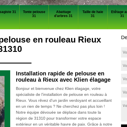
sagiste 31
Tonte pelouse
Abattage
Taille de haie
Etêtage a
31
d'arbres 31
31
31
De
pelouse en rouleau Rieux
31310
Installation rapide de pelouse en
rouleau à Rieux avec Klien élagage
Bonjour et bienvenue chez Klien élagage, votre
spécialiste de l'installation de pelouse en rouleau à
Rieux. Vous rêvez d'un jardin verdoyant et accueillant
en un rien de temps ? Ne cherchez pas plus loin !
Notre équipe dévouée se déplace dans toute la
région de 31310 pour transformer votre espace
extérieur en un véritable havre de paix. Grâce à notre