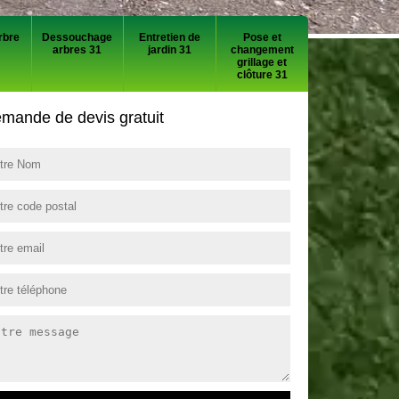
rbre
Dessouchage
Entretien de
Pose et
arbres 31
jardin 31
changement
grillage et
clôture 31
mande de devis gratuit