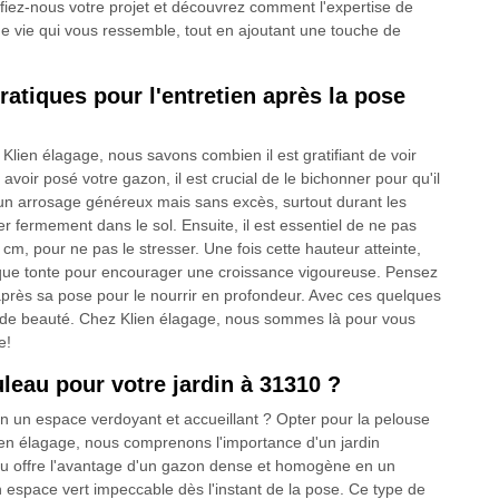
nfiez-nous votre projet et découvrez comment l'expertise de
de vie qui vous ressemble, tout en ajoutant une touche de
atiques pour l'entretien après la pose
Klien élagage, nous savons combien il est gratifiant de voir
voir posé votre gazon, il est crucial de le bichonner pour qu'il
n arrosage généreux mais sans excès, surtout durant les
r fermement dans le sol. Ensuite, il est essentiel de ne pas
 cm, pour ne pas le stresser. Une fois cette hauteur atteinte,
haque tonte pour encourager une croissance vigoureuse. Pensez
 après sa pose pour le nourrir en profondeur. Avec ces quelques
t de beauté. Chez Klien élagage, nous sommes là pour vous
e!
leau pour votre jardin à 31310 ?
n un espace verdoyant et accueillant ? Opter pour la pelouse
lien élagage, nous comprenons l'importance d'un jardin
eau offre l'avantage d'un gazon dense et homogène en un
 espace vert impeccable dès l'instant de la pose. Ce type de