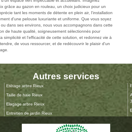
d'un espace vert impeccable et accueillant. Imaginez
aix grâce au gazon en rouleau, un choix judicieux pour un
précie tant les moments de détente en plein air, l'installation
ement d'une pelouse luxuriante et uniforme. Que vous soyez
0, ou dans ses environs, nous vous accompagnons dans cette
zon de haute qualité, soigneusement sélectionnés pour
 simplicité et l'efficacité de cette solution, et redonnez vie à
endre, de vous ressourcer, et de redécouvrir le plaisir d'un
gage.
Autres services
Etêtage arbre Rieux
P
Taille de haie Rieux
A
Elagage arbre Rieux
E
Entretien de jardin Rieux