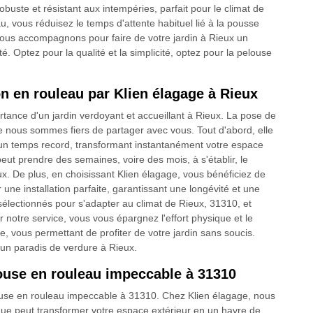
buste et résistant aux intempéries, parfait pour le climat de
u, vous réduisez le temps d'attente habituel lié à la pousse
vous accompagnons pour faire de votre jardin à Rieux un
ité. Optez pour la qualité et la simplicité, optez pour la pelouse
n en rouleau par Klien élagage à Rieux
tance d'un jardin verdoyant et accueillant à Rieux. La pose de
nous sommes fiers de partager avec vous. Tout d'abord, elle
n temps record, transformant instantanément votre espace
peut prendre des semaines, voire des mois, à s'établir, le
x. De plus, en choisissant Klien élagage, vous bénéficiez de
 une installation parfaite, garantissant une longévité et une
lectionnés pour s'adapter au climat de Rieux, 31310, et
r notre service, vous vous épargnez l'effort physique et le
e, vous permettant de profiter de votre jardin sans soucis.
 un paradis de verdure à Rieux.
ouse en rouleau impeccable à 31310
use en rouleau impeccable à 31310. Chez Klien élagage, nous
ue peut transformer votre espace extérieur en un havre de