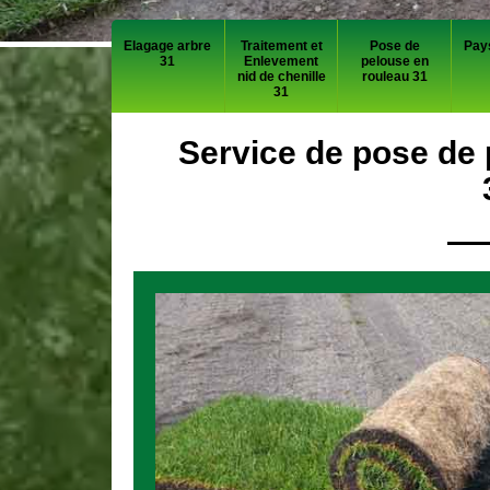
Elagage arbre
Traitement et
Pose de
Pay
31
Enlevement
pelouse en
nid de chenille
rouleau 31
31
Service de pose de 