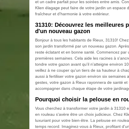
et un cadre parfait pour les soirées entre amis. Co
Klien élagage peut faire de votre jardin un espace 
fraîcheur et d'harmonie à votre extérieur.
31310: Découvrez les meilleures pr
d'un nouveau gazon
Bonjour à tous les habitants de Rieux, 31310! Chez 
son jardin transformé par un nouveau gazon. Après a
reste éclatant et en bonne santé. Commencez par u
premières semaines. Cela aide les racines à s'ancre
tondre votre gazon avant qu'il n'atteigne environ 10
veillez à ne couper qu'un tiers de sa hauteur à c
aussi à fertiliser votre gazon environ six semaines
gestes, votre gazon à Rieux rayonnera de santé e
accompagner dans chaque étape de votre jardinag
Pourquoi choisir la pelouse en rou
Vous cherchez à transformer votre jardin à 31310 e
en rouleau s'avère être un choix judicieux. Chez K
luxuriant pour votre bien-être. La pelouse en roul
temps record. Imaginez-vous à Rieux, profitant d'un