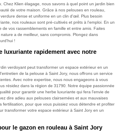
x. Chez Klien élagage, nous savons à quel point un jardin bien
 beauté de votre maison. Grâce à nos pelouses en rouleau,
ne verdure dense et uniforme en un clin d'œil. Plus besoin
ante, nos rouleaux sont pré-cultivés et prêts à l'emploi. En un
re de vos rassemblements en famille et entre amis. Faites
la nature a de meilleur, sans compromis. Plongez dans
urd'hui !
be luxuriante rapidement avec notre
rdin verdoyant peut transformer un espace extérieur en un
l'entretien de la pelouse à Saint Jory, nous offrons un service
ttentes. Avec notre expertise, nous nous engageons à vous
ous résidez dans la région de 31790. Notre équipe passionnée
ualité pour garantir une herbe luxuriante qui fera l'envie de
ouvez dire adieu aux pelouses clairsemées et aux mauvaises
fertilisation, pour que vous puissiez vous détendre et profiter
our transformer votre espace extérieur à Saint Jory en un
pour le gazon en rouleau à Saint Jory