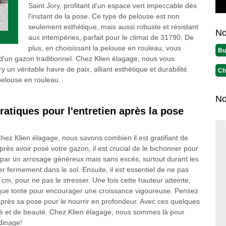
Saint Jory, profitant d'un espace vert impeccable dès
l'instant de la pose. Ce type de pelouse est non
seulement esthétique, mais aussi robuste et résistant
No
aux intempéries, parfait pour le climat de 31790. De
plus, en choisissant la pelouse en rouleau, vous
Bu
e d'un gazon traditionnel. Chez Klien élagage, nous vous
un véritable havre de paix, alliant esthétique et durabilité.
Ch
 pelouse en rouleau.
No
atiques pour l'entretien après la pose
Chez Klien élagage, nous savons combien il est gratifiant de
rès avoir posé votre gazon, il est crucial de le bichonner pour
 par un arrosage généreux mais sans excès, surtout durant les
r fermement dans le sol. Ensuite, il est essentiel de ne pas
 cm, pour ne pas le stresser. Une fois cette hauteur atteinte,
haque tonte pour encourager une croissance vigoureuse. Pensez
 après sa pose pour le nourrir en profondeur. Avec ces quelques
té et de beauté. Chez Klien élagage, nous sommes là pour
dinage!