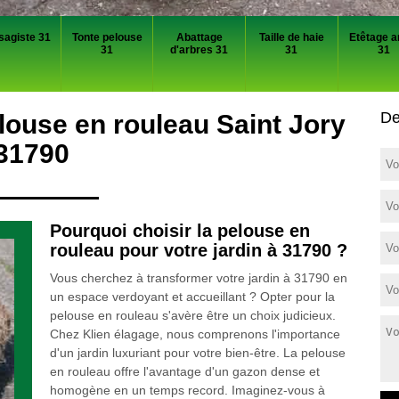
sagiste 31
Tonte pelouse
Abattage
Taille de haie
Etêtage a
31
d'arbres 31
31
31
De
louse en rouleau Saint Jory
31790
Pourquoi choisir la pelouse en
rouleau pour votre jardin à 31790 ?
Vous cherchez à transformer votre jardin à 31790 en
un espace verdoyant et accueillant ? Opter pour la
pelouse en rouleau s'avère être un choix judicieux.
Chez Klien élagage, nous comprenons l'importance
d'un jardin luxuriant pour votre bien-être. La pelouse
en rouleau offre l'avantage d'un gazon dense et
homogène en un temps record. Imaginez-vous à