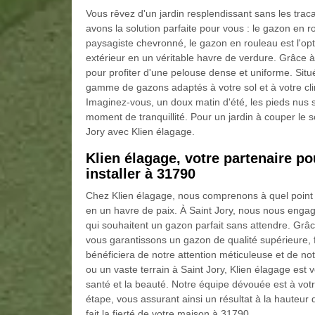
Vous rêvez d'un jardin resplendissant sans les trac
avons la solution parfaite pour vous : le gazon en 
paysagiste chevronné, le gazon en rouleau est l'op
extérieur en un véritable havre de verdure. Grâce à
pour profiter d'une pelouse dense et uniforme. Sit
gamme de gazons adaptés à votre sol et à votre clim
Imaginez-vous, un doux matin d'été, les pieds nus 
moment de tranquillité. Pour un jardin à couper le s
Jory avec Klien élagage.
Klien élagage, votre partenaire p
installer à 31790
Chez Klien élagage, nous comprenons à quel point 
en un havre de paix. À Saint Jory, nous nous engage
qui souhaitent un gazon parfait sans attendre. Grâce
vous garantissons un gazon de qualité supérieure, fac
bénéficiera de notre attention méticuleuse et de not
ou un vaste terrain à Saint Jory, Klien élagage est 
santé et la beauté. Notre équipe dévouée est à vo
étape, vous assurant ainsi un résultat à la hauteur
fait la fierté de votre maison à 31790.