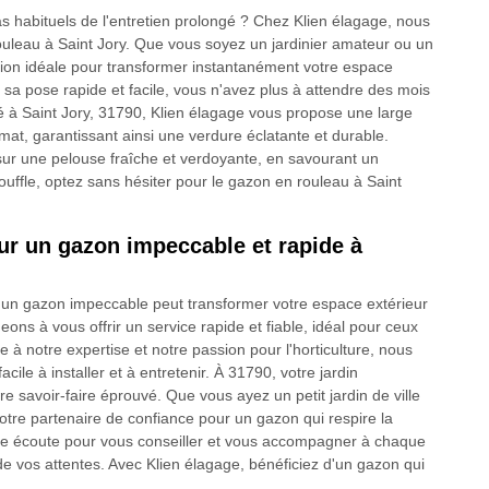
as habituels de l'entretien prolongé ? Chez Klien élagage, nous
rouleau à Saint Jory. Que vous soyez un jardinier amateur ou un
tion idéale pour transformer instantanément votre espace
 sa pose rapide et facile, vous n'avez plus à attendre des mois
ué à Saint Jory, 31790, Klien élagage vous propose une large
at, garantissant ainsi une verdure éclatante et durable.
sur une pelouse fraîche et verdoyante, en savourant un
ouffle, optez sans hésiter pour le gazon en rouleau à Saint
our un gazon impeccable et rapide à
un gazon impeccable peut transformer votre espace extérieur
ons à vous offrir un service rapide et fiable, idéal pour ceux
 à notre expertise et notre passion pour l'horticulture, nous
ile à installer et à entretenir. À 31790, votre jardin
re savoir-faire éprouvé. Que vous ayez un petit jardin de ville
votre partenaire de confiance pour un gazon qui respire la
tre écoute pour vous conseiller et vous accompagner à chaque
 de vos attentes. Avec Klien élagage, bénéficiez d'un gazon qui