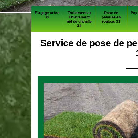
Elagage arbre
Traitement et
Pose de
Pay
31
Enlevement
pelouse en
nid de chenille
rouleau 31
31
Service de pose de pe