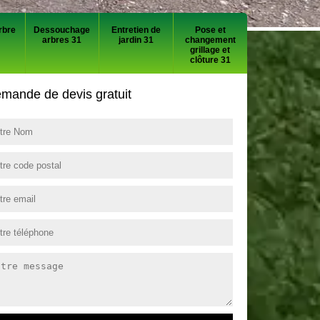
rbre
Dessouchage
Entretien de
Pose et
arbres 31
jardin 31
changement
grillage et
clôture 31
mande de devis gratuit