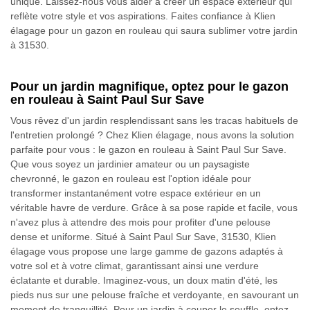
unique. Laissez-nous vous aider à créer un espace extérieur qui
reflète votre style et vos aspirations. Faites confiance à Klien
élagage pour un gazon en rouleau qui saura sublimer votre jardin
à 31530.
Pour un jardin magnifique, optez pour le gazon
en rouleau à Saint Paul Sur Save
Vous rêvez d'un jardin resplendissant sans les tracas habituels de
l'entretien prolongé ? Chez Klien élagage, nous avons la solution
parfaite pour vous : le gazon en rouleau à Saint Paul Sur Save.
Que vous soyez un jardinier amateur ou un paysagiste
chevronné, le gazon en rouleau est l'option idéale pour
transformer instantanément votre espace extérieur en un
véritable havre de verdure. Grâce à sa pose rapide et facile, vous
n'avez plus à attendre des mois pour profiter d'une pelouse
dense et uniforme. Situé à Saint Paul Sur Save, 31530, Klien
élagage vous propose une large gamme de gazons adaptés à
votre sol et à votre climat, garantissant ainsi une verdure
éclatante et durable. Imaginez-vous, un doux matin d'été, les
pieds nus sur une pelouse fraîche et verdoyante, en savourant un
moment de tranquillité. Pour un jardin à couper le souffle, optez