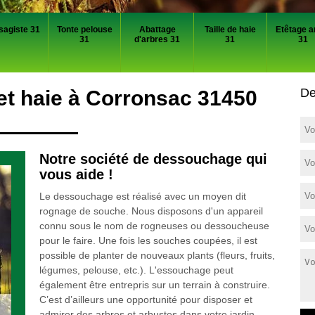
sagiste 31
Tonte pelouse
Abattage
Taille de haie
Etêtage a
31
d'arbres 31
31
31
De
t haie à Corronsac 31450
Notre société de dessouchage qui
vous aide !
Le dessouchage est réalisé avec un moyen dit
rognage de souche. Nous disposons d'un appareil
connu sous le nom de rogneuses ou dessoucheuse
pour le faire. Une fois les souches coupées, il est
possible de planter de nouveaux plants (fleurs, fruits,
légumes, pelouse, etc.). L'essouchage peut
également être entrepris sur un terrain à construire.
C’est d’ailleurs une opportunité pour disposer et
admirer des arbres et arbustes dans votre jardin