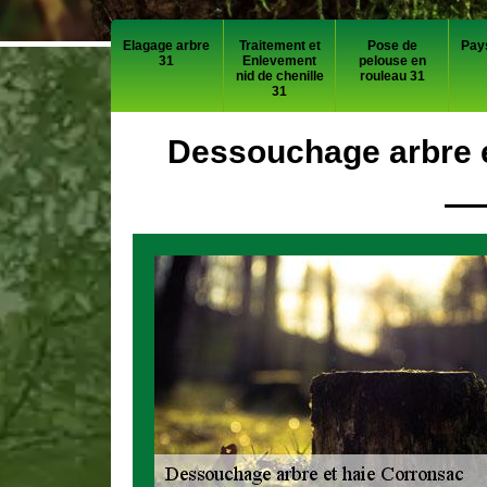
Elagage arbre
Traitement et
Pose de
Pay
31
Enlevement
pelouse en
nid de chenille
rouleau 31
31
Dessouchage arbre e