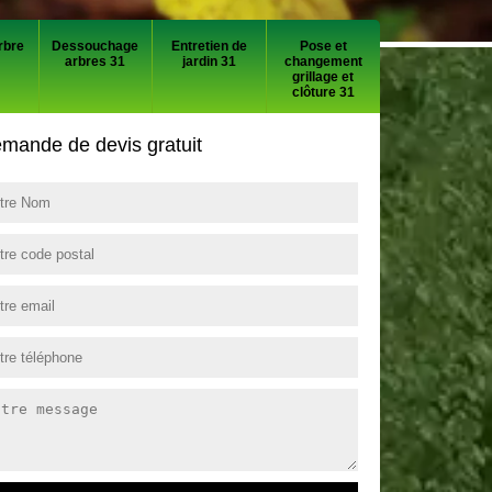
rbre
Dessouchage
Entretien de
Pose et
arbres 31
jardin 31
changement
grillage et
clôture 31
mande de devis gratuit