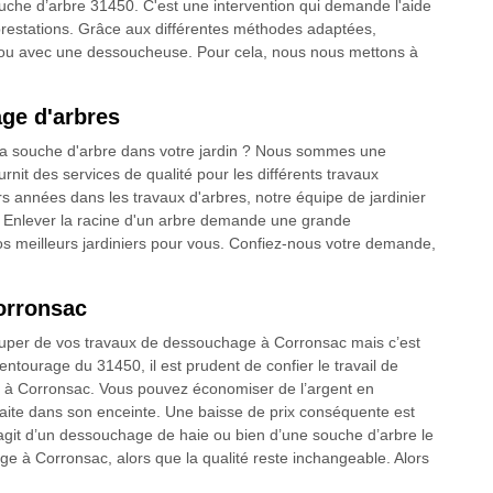
ouche d’arbre 31450. C'est une intervention qui demande l'aide
 prestations. Grâce aux différentes méthodes adaptées,
t ou avec une dessoucheuse. Pour cela, nous nous mettons à
age d'arbres
la souche d'arbre dans votre jardin ? Nous sommes une
nit des services de qualité pour les différents travaux
s années dans les travaux d'arbres, notre équipe de jardinier
 Enlever la racine d'un arbre demande une grande
s meilleurs jardiniers pour vous. Confiez-nous votre demande,
orronsac
occuper de vos travaux de dessouchage à Corronsac mais c’est
’entourage du 31450, il est prudent de confier le travail de
t à Corronsac. Vous pouvez économiser de l’argent en
re faite dans son enceinte. Une baisse de prix conséquente est
’agit d’un dessouchage de haie ou bien d’une souche d’arbre le
ge à Corronsac, alors que la qualité reste inchangeable. Alors