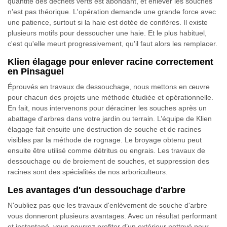
quantité des déchets verts est abondant, et enlever les souches
n’est pas théorique. L'opération demande une grande force avec
une patience, surtout si la haie est dotée de conifères. Il existe
plusieurs motifs pour dessoucher une haie. Et le plus habituel,
c'est qu'elle meurt progressivement, qu'il faut alors les remplacer.
Klien élagage pour enlever racine correctement
en Pinsaguel
Éprouvés en travaux de dessouchage, nous mettons en œuvre
pour chacun des projets une méthode étudiée et opérationnelle.
En fait, nous intervenons pour déraciner les souches après un
abattage d'arbres dans votre jardin ou terrain. L’équipe de Klien
élagage fait ensuite une destruction de souche et de racines
visibles par la méthode de rognage. Le broyage obtenu peut
ensuite être utilisé comme détritus ou engrais. Les travaux de
dessouchage ou de broiement de souches, et suppression des
racines sont des spécialités de nos arboriculteurs.
Les avantages d'un dessouchage d'arbre
N'oubliez pas que les travaux d'enlèvement de souche d'arbre
vous donneront plusieurs avantages. Avec un résultat performant
et instantané, vous pourrez profiter d’un extérieur nettoyé pour