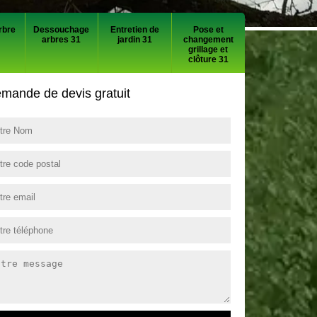
rbre
Dessouchage
Entretien de
Pose et
arbres 31
jardin 31
changement
grillage et
clôture 31
mande de devis gratuit