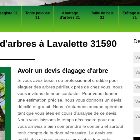
sagiste 31
Tonte pelouse
Abattage
Taille de haie
Etêtage a
31
d'arbres 31
31
31
De
d'arbres à Lavalette 31590
Avoir un devis élagage d'arbre
Si vous avez besoin de professionnel crédible pour
élaguer des arbres périlleux près de chez vous, nous
vous invitons de nous contacter. Pour vous donner
une estimation précise, nous vous donnons un devis
détaillé et gratuit. Nous n’entamons aucune opération
tant que vous êtes en cours d’analyse de ce devis.
Nous vous laissons le temps nécessaire pour que
vous arriviez à bien comprendre le contenu et surtout
tenir compte du budget nécessaire. Le devis est
modifiable et vous pouvez faire votre demande