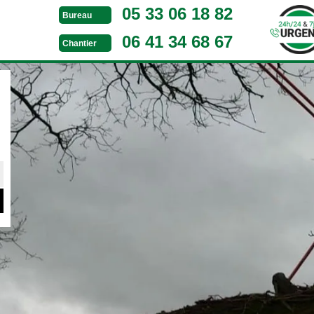
05 33 06 18 82
Bureau
06 41 34 68 67
Chantier