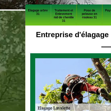
Elagage arbre
Traitement et
Pose de
Pay
31
Enlevement
pelouse en
nid de chenille
rouleau 31
31
Entreprise d'élagage 