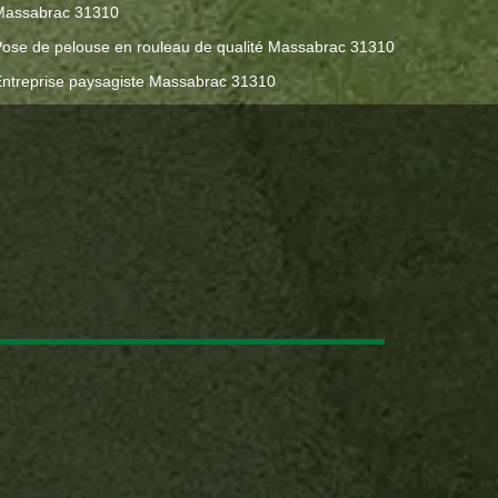
Massabrac 31310
ose de pelouse en rouleau de qualité Massabrac 31310
ntreprise paysagiste Massabrac 31310