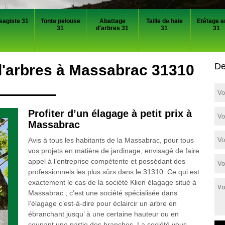
sagiste 31
Tonte pelouse
Abattage
Taille de haie
Etêtage a
31
d'arbres 31
31
31
De
d'arbres à Massabrac 31310
Profiter d’un élagage à petit prix à
Massabrac
Avis à tous les habitants de la Massabrac, pour tous
vos projets en matière de jardinage, envisagé de faire
appel à l’entreprise compétente et possédant des
professionnels les plus sûrs dans le 31310. Ce qui est
exactement le cas de la société Klien élagage situé à
Massabrac ; c’est une société spécialisée dans
l’élagage c’est-à-dire pour éclaircir un arbre en
ébranchant jusqu’ à une certaine hauteur ou en
coupant une partie des branches. La société vous