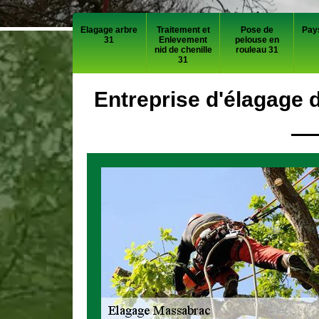
Elagage arbre
Traitement et
Pose de
Pay
31
Enlevement
pelouse en
nid de chenille
rouleau 31
31
Entreprise d'élagage 