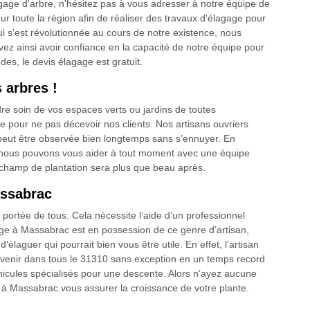
agage d'arbre, n'hésitez pas à vous adresser à notre équipe de
 toute la région afin de réaliser des travaux d'élagage pour
 s'est révolutionnée au cours de notre existence, nous
ez ainsi avoir confiance en la capacité de notre équipe pour
es, le devis élagage est gratuit.
 arbres !
re soin de vos espaces verts ou jardins de toutes
e pour ne pas décevoir nos clients. Nos artisans ouvriers
i peut être observée bien longtemps sans s’ennuyer. En
, nous pouvons vous aider à tout moment avec une équipe
 champ de plantation sera plus que beau après.
assabrac
la portée de tous. Cela nécessite l’aide d’un professionnel
age à Massabrac est en possession de ce genre d’artisan,
 d’élaguer qui pourrait bien vous être utile. En effet, l’artisan
rvenir dans tous le 31310 sans exception en un temps record
éhicules spécialisés pour une descente. Alors n’ayez aucune
e à Massabrac vous assurer la croissance de votre plante.