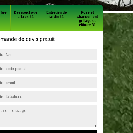
rbre
Dessouchage
Entretien de
Pose et
arbres 31
jardin 31
changement
grillage et
clôture 31
mande de devis gratuit