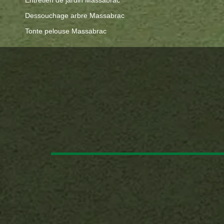
Entretien de jardin Massabrac
Dessouchage arbre Massabrac
Tonte pelouse Massabrac