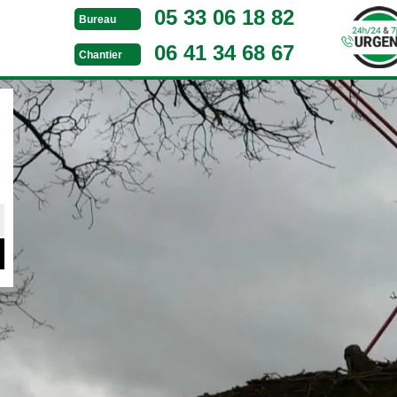
05 33 06 18 82
Bureau
06 41 34 68 67
Chantier