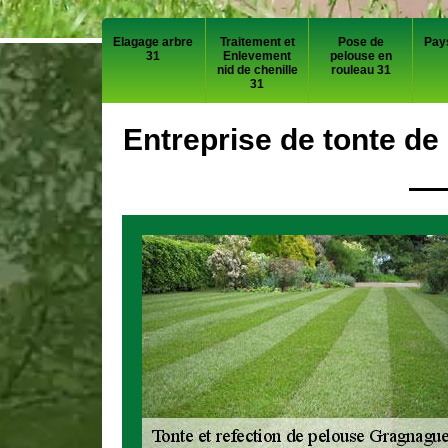
Elagage arbre
Traitement et
Pose de
Pay
31
Enlevement
pelouse en
nid de chenille
rouleau 31
31
Entreprise de tonte d