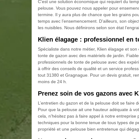
C’est une solution économique qui requiert du temps,
pelouse. Vous pouvez nous appeler pour ensemence
termine. Il y aura plus de chance que les grains pou
temps avec l’ensemencement. D’ailleurs, son object
les nuisibles. Nous définirons selon son état l’engra
Klien élagage : professionnel en 
Spécialiste dans notre métier, Klien élagage et so
tonte de gazon avec des matériels de jardin. Fiab
professionnels de tonte de pelouse avec des expéri
à offrir des conseils de qualité et un service pro
tout 31380 et Gragnague. Pour un devis gratuit, re
moins de 24 h.
Prenez soin de vos gazons avec K
L’entretien du gazon et de la pelouse doit se faire
Pour que la pelouse ait une hauteur adéquate à votr
cela, n'hésitez pas à faire appel à notre entrepri
techniques pour la bonne tenue de tous types de pe
propriété et une pelouse bien entretenue qui déga