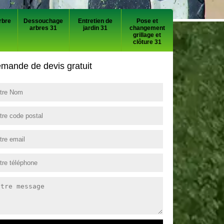
rbre
Dessouchage
Entretien de
Pose et
arbres 31
jardin 31
changement
grillage et
clôture 31
mande de devis gratuit