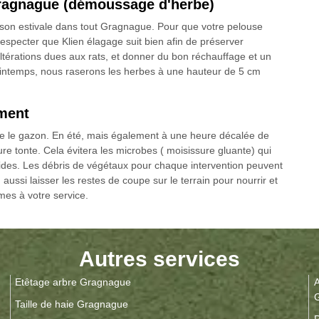
ragnague (démoussage d'herbe)
aison estivale dans tout Gragnague. Pour que votre pelouse
respecter que Klien élagage suit bien afin de préserver
ltérations dues aux rats, et donner du bon réchauffage et un
rintemps, nous raserons les herbes à une hauteur de 5 cm
oment
ndre le gazon. En été, mais également à une heure décalée de
ure tonte. Cela évitera les microbes ( moisissure gluante) qui
ides. Les débris de végétaux pour chaque intervention peuvent
n aussi laisser les restes de coupe sur le terrain pour nourrir et
mes à votre service.
Autres services
Etêtage arbre Gragnague
A
Taille de haie Gragnague