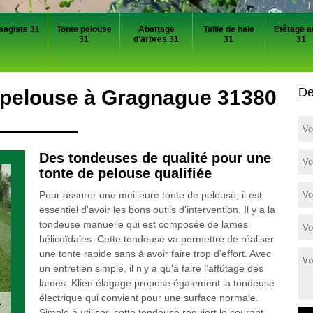
sagiste 31
Tonte pelouse
Abattage
Taille de haie
Etêtage a
31
d'arbres 31
31
31
De
e pelouse à Gragnague 31380
Des tondeuses de qualité pour une
tonte de pelouse qualifiée
Pour assurer une meilleure tonte de pelouse, il est
essentiel d'avoir les bons outils d'intervention. Il y a la
tondeuse manuelle qui est composée de lames
hélicoïdales. Cette tondeuse va permettre de réaliser
une tonte rapide sans à avoir faire trop d’effort. Avec
un entretien simple, il n'y a qu'à faire l’affûtage des
lames. Klien élagage propose également la tondeuse
électrique qui convient pour une surface normale.
Simple à utiliser, cette tondeuse requiert le courant