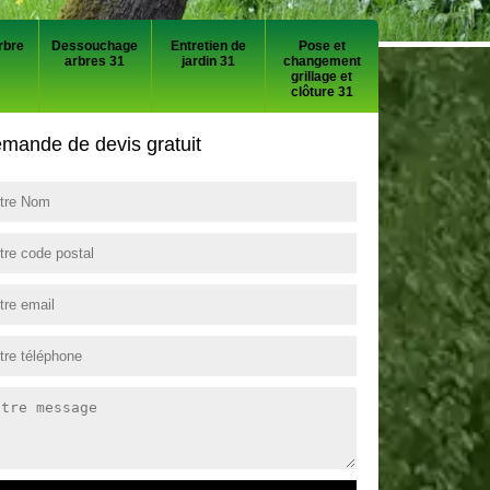
rbre
Dessouchage
Entretien de
Pose et
arbres 31
jardin 31
changement
grillage et
clôture 31
mande de devis gratuit