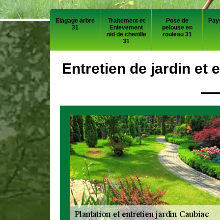
Elagage arbre
Traitement et
Pose de
Pay
31
Enlevement
pelouse en
nid de chenille
rouleau 31
31
Entretien de jardin et