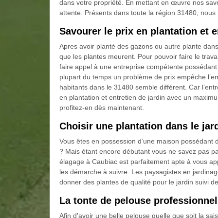
dans votre propriété. En mettant en œuvre nos savoi
attente. Présents dans toute la région 31480, nous 
Savourer le prix en plantation et 
Apres avoir planté des gazons ou autre plante dans 
que les plantes meurent. Pour pouvoir faire le travai
faire appel à une entreprise compétente possédan
plupart du temps un problème de prix empêche l’emp
habitants dans le 31480 semble différent. Car l’en
en plantation et entretien de jardin avec un maximum
profitez-en dès maintenant.
Choisir une plantation dans le jar
Vous êtes en possession d’une maison possédant de 
? Mais étant encore débutant vous ne savez pas p
élagage à Caubiac est parfaitement apte à vous app
les démarche à suivre. Les paysagistes en jardinag
donner des plantes de qualité pour le jardin suivi de
La tonte de pelouse professionnel
Afin d'avoir une belle pelouse quelle que soit la sai