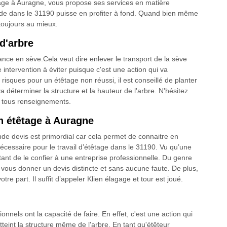
gage à Auragne, vous propose ses services en matière
onde dans le 31190 puisse en profiter à fond. Quand bien même
 toujours au mieux.
d'arbre
ance en sève.Cela veut dire enlever le transport de la sève
 intervention à éviter puisque c'est une action qui va
s risques pour un étêtage non réussi, il est conseillé de planter
a déterminer la structure et la hauteur de l'arbre. N'hésitez
r tous renseignements.
n étêtage à Auragne
e devis est primordial car cela permet de connaitre en
nécessaire pour le travail d’étêtage dans le 31190. Vu qu’une
ant de le confier à une entreprise professionnelle. Du genre
 vous donner un devis distincte et sans aucune faute. De plus,
re part. Il suffit d’appeler Klien élagage et tour est joué.
onnels ont la capacité de faire. En effet, c'est une action qui
eint la structure même de l'arbre. En tant qu'étêteur