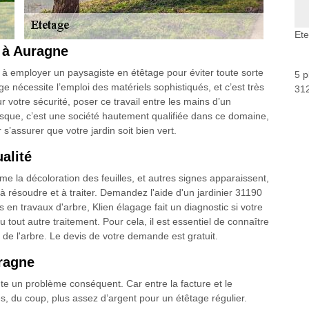
Et
 à Auragne
er à employer un paysagiste en étêtage pour éviter toute sorte
5 p
e nécessite l’emploi des matériels sophistiqués, et c’est très
312
votre sécurité, poser ce travail entre les mains d’un
uisque, c’est une société hautement qualifiée dans ce domaine,
’assurer que votre jardin soit bien vert.
alité
la décoloration des feuilles, et autres signes apparaissent,
à résoudre et à traiter. Demandez l'aide d'un jardinier 31190
ls en travaux d'arbre, Klien élagage fait un diagnostic si votre
 tout autre traitement. Pour cela, il est essentiel de connaître
 de l'arbre. Le devis de votre demande est gratuit.
ragne
nte un problème conséquent. Car entre la facture et le
ies, du coup, plus assez d’argent pour un étêtage régulier.