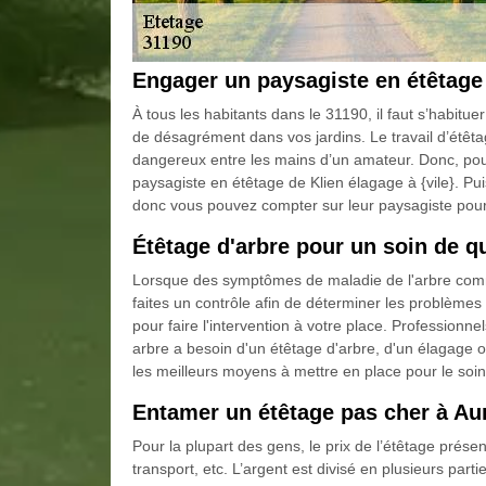
Engager un paysagiste en étêtage
À tous les habitants dans le 31190, il faut s’habitu
de désagrément dans vos jardins. Le travail d’étêtag
dangereux entre les mains d’un amateur. Donc, pour 
paysagiste en étêtage de Klien élagage à {vile}. P
donc vous pouvez compter sur leur paysagiste pour s
Étêtage d'arbre pour un soin de qu
Lorsque des symptômes de maladie de l'arbre comme 
faites un contrôle afin de déterminer les problèmes 
pour faire l'intervention à votre place. Professionne
arbre a besoin d'un étêtage d'arbre, d'un élagage ou
les meilleurs moyens à mettre en place pour le soin
Entamer un étêtage pas cher à Au
Pour la plupart des gens, le prix de l’étêtage prése
transport, etc. L’argent est divisé en plusieurs part