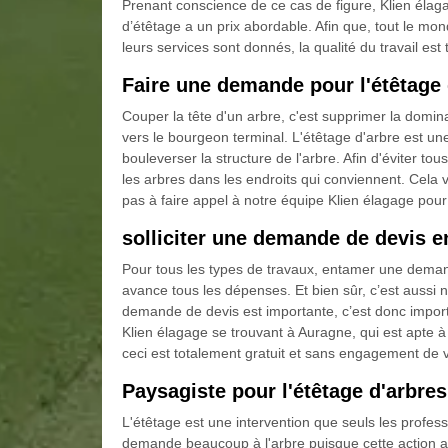
Prenant conscience de ce cas de figure, Klien éla
d’étêtage a un prix abordable. Afin que, tout le m
leurs services sont donnés, la qualité du travail est
Faire une demande pour l'étêtage 
Couper la tête d'un arbre, c'est supprimer la domin
vers le bourgeon terminal. L'étêtage d'arbre est une
bouleverser la structure de l'arbre. Afin d'éviter tou
les arbres dans les endroits qui conviennent. Cela v
pas à faire appel à notre équipe Klien élagage pou
solliciter une demande de devis e
Pour tous les types de travaux, entamer une demand
avance tous les dépenses. Et bien sûr, c’est aussi 
demande de devis est importante, c’est donc import
Klien élagage se trouvant à Auragne, qui est apte à
ceci est totalement gratuit et sans engagement de vot
Paysagiste pour l'étêtage d'arbres
L'étêtage est une intervention que seuls les professi
demande beaucoup à l'arbre puisque cette action att