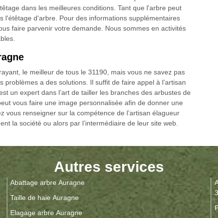
têtage dans les meilleures conditions. Tant que l'arbre peut
as l'étêtage d'arbre. Pour des informations supplémentaires
nous faire parvenir votre demande. Nous sommes en activités
ables.
ragne
ttrayant, le meilleur de tous le 31190, mais vous ne savez pas
 problèmes a des solutions. Il suffit de faire appel à l’artisan
t un expert dans l’art de tailler les branches des arbustes de
 peut vous faire une image personnalisée afin de donner une
ez vous renseigner sur la compétence de l’artisan élagueur
t la société ou alors par l’intermédiaire de leur site web.
Autres services
Abattage arbre Auragne
A
Taille de haie Auragne
P
Elagage arbre Auragne