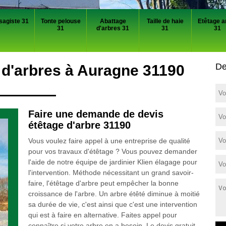
sagiste 31
Tonte pelouse
Abattage
Taille de haie
Etêtage a
31
d'arbres 31
31
31
De
 d'arbres à Auragne 31190
Faire une demande de devis
étêtage d'arbre 31190
Vous voulez faire appel à une entreprise de qualité
pour vos travaux d'étêtage ? Vous pouvez demander
l'aide de notre équipe de jardinier Klien élagage pour
l'intervention. Méthode nécessitant un grand savoir-
faire, l'étêtage d'arbre peut empêcher la bonne
croissance de l'arbre. Un arbre étêté diminue à moitié
sa durée de vie, c'est ainsi que c'est une intervention
qui est à faire en alternative. Faites appel pour
connaître si votre arbre en a besoin. Le devis gratuit