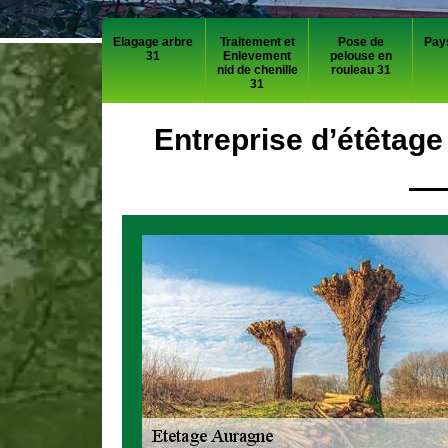
Elagage arbre
Traitement et
Pose de
Pay
31
Enlevement
pelouse en
nid de chenille
rouleau 31
31
Entreprise d’étêtage