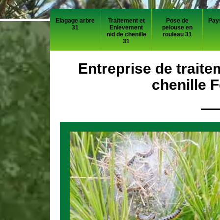
Elagage arbre
Traitement et
Pose de
Pay
31
Enlevement
pelouse en
nid de chenille
rouleau 31
31
Entreprise de traite
chenille 