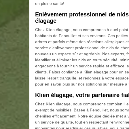
en pleine santé!
Enlèvement professionnel de nids 
élagage
Chez Klien élagage, nous comprenons à quel point l
habitants de Fenouillet et ses environs. Ces peti
arbres et parfois même des réactions allergiques c
service d’enlèvement professionnel de nids de cheni
nouveau un espace sûr et agréable. Nos experts, for
identifier et éliminer les nids en toute sécurité, m
engageons à fournir un service rapide et efficace, en
clients. Faites confiance à Klien élagage pour un s
laisse l’esprit tranquille, et redonnez à votre espace
pour en savoir plus sur nos solutions sur mesure à
Klien élagage, votre partenaire fia
Chez Klien élagage, nous comprenons combien il est
exempt de nuisibles. Basée à Fenouillet, nous somm
chenilles efficacement. Notre équipe dédiée met à v
un service de qualité, tout en respectant l'environ
innovantes pour éradiquer ces nuisibles, vous gara