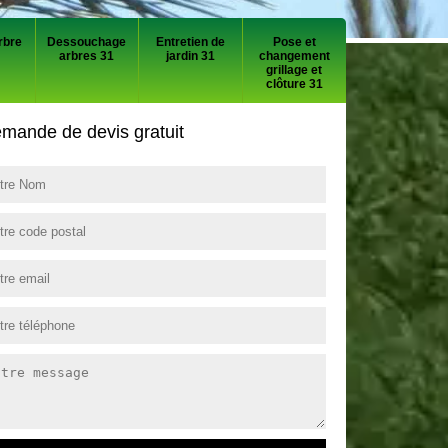
rbre
Dessouchage
Entretien de
Pose et
arbres 31
jardin 31
changement
grillage et
clôture 31
mande de devis gratuit