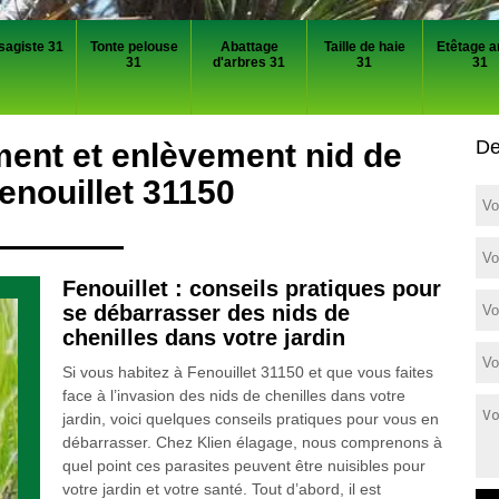
sagiste 31
Tonte pelouse
Abattage
Taille de haie
Etêtage a
31
d'arbres 31
31
31
De
ment et enlèvement nid de
Fenouillet 31150
Fenouillet : conseils pratiques pour
se débarrasser des nids de
chenilles dans votre jardin
Si vous habitez à Fenouillet 31150 et que vous faites
face à l’invasion des nids de chenilles dans votre
jardin, voici quelques conseils pratiques pour vous en
débarrasser. Chez Klien élagage, nous comprenons à
quel point ces parasites peuvent être nuisibles pour
votre jardin et votre santé. Tout d’abord, il est