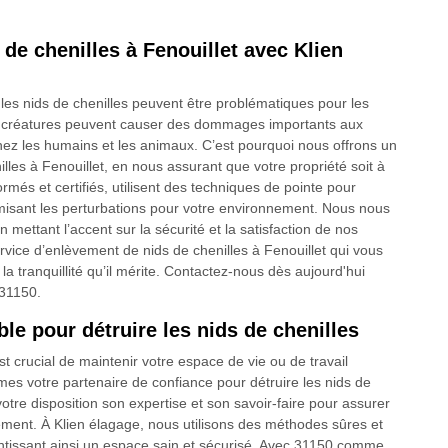
de chenilles à Fenouillet avec Klien
es nids de chenilles peuvent être problématiques pour les
tes créatures peuvent causer des dommages importants aux
hez les humains et les animaux. C’est pourquoi nous offrons un
lles à Fenouillet, en nous assurant que votre propriété soit à
més et certifiés, utilisent des techniques de pointe pour
inimisant les perturbations pour votre environnement. Nous nous
 mettant l’accent sur la sécurité et la satisfaction de nos
ervice d’enlèvement de nids de chenilles à Fenouillet qui vous
 la tranquillité qu’il mérite. Contactez-nous dès aujourd'hui
 31150.
ble pour détruire les nids de chenilles
 crucial de maintenir votre espace de vie ou de travail
es votre partenaire de confiance pour détruire les nids de
otre disposition son expertise et son savoir-faire pour assurer
nement. À Klien élagage, nous utilisons des méthodes sûres et
ntissant ainsi un espace sain et sécurisé. Avec 31150 comme