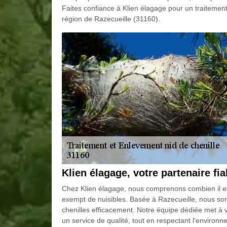
Faites confiance à Klien élagage pour un traitemen
région de Razecueille (31160).
Klien élagage, votre partenaire fia
Chez Klien élagage, nous comprenons combien il est
exempt de nuisibles. Basée à Razecueille, nous som
chenilles efficacement. Notre équipe dédiée met à v
un service de qualité, tout en respectant l'environ