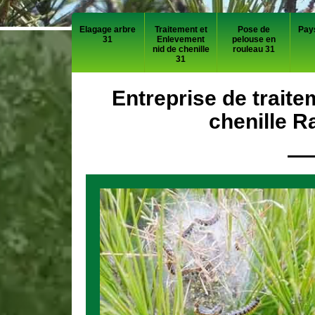
Elagage arbre
Traitement et
Pose de
Pay
31
Enlevement
pelouse en
nid de chenille
rouleau 31
31
Entreprise de traite
chenille R