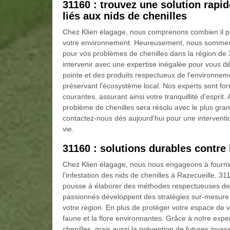
31160 : trouvez une solution rapi
liés aux nids de chenilles
Chez Klien élagage, nous comprenons combien il pe
votre environnement. Heureusement, nous sommes l
pour vos problèmes de chenilles dans la région de 
intervenir avec une expertise inégalée pour vous d
pointe et des produits respectueux de l'environneme
préservant l'écosystème local. Nos experts sont form
courantes, assurant ainsi votre tranquillité d'esprit
problème de chenilles sera résolu avec le plus gran
contactez-nous dès aujourd'hui pour une interventi
vie.
31160 : solutions durables contre 
Chez Klien élagage, nous nous engageons à fournir d
l'infestation des nids de chenilles à Razecueille, 
pousse à élaborer des méthodes respectueuses de l'
passionnés développent des stratégies sur-mesure p
votre région. En plus de protéger votre espace de 
faune et la flore environnantes. Grâce à notre expe
chenilles, mais aussi la prévention de futures inva