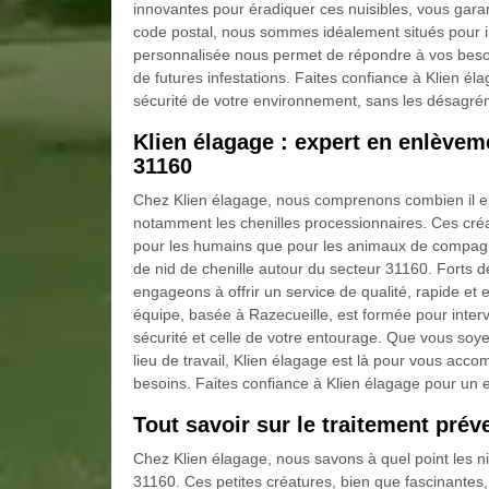
innovantes pour éradiquer ces nuisibles, vous gara
code postal, nous sommes idéalement situés pour i
personnalisée nous permet de répondre à vos besoin
de futures infestations. Faites confiance à Klien éla
sécurité de votre environnement, sans les désagré
Klien élagage : expert en enlèvem
31160
Chez Klien élagage, nous comprenons combien il est
notamment les chenilles processionnaires. Ces cré
pour les humains que pour les animaux de compagn
de nid de chenille autour du secteur 31160. Forts d
engageons à offrir un service de qualité, rapide et 
équipe, basée à Razecueille, est formée pour interv
sécurité et celle de votre entourage. Que vous soye
lieu de travail, Klien élagage est là pour vous acc
besoins. Faites confiance à Klien élagage pour un 
Tout savoir sur le traitement préve
Chez Klien élagage, nous savons à quel point les n
31160. Ces petites créatures, bien que fascinantes