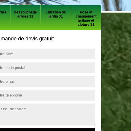
rbre
Dessouchage
Entretien de
Pose et
arbres 31
jardin 31
changement
grillage et
clôture 31
mande de devis gratuit