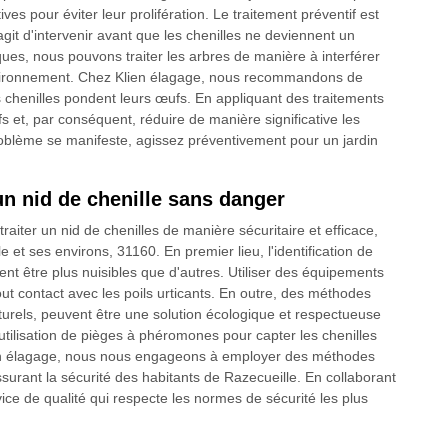
ves pour éviter leur prolifération. Le traitement préventif est
agit d'intervenir avant que les chenilles ne deviennent un
ques, nous pouvons traiter les arbres de manière à interférer
'environnement. Chez Klien élagage, nous recommandons de
 chenilles pondent leurs œufs. En appliquant des traitements
s et, par conséquent, réduire de manière significative les
roblème se manifeste, agissez préventivement pour un jardin
n nid de chenille sans danger
aiter un nid de chenilles de manière sécuritaire et efficace,
t ses environs, 31160. En premier lieu, l'identification de
vent être plus nuisibles que d'autres. Utiliser des équipements
tout contact avec les poils urticants. En outre, des méthodes
turels, peuvent être une solution écologique et respectueuse
tilisation de pièges à phéromones pour capter les chenilles
Klien élagage, nous nous engageons à employer des méthodes
ssurant la sécurité des habitants de Razecueille. En collaborant
ce de qualité qui respecte les normes de sécurité les plus