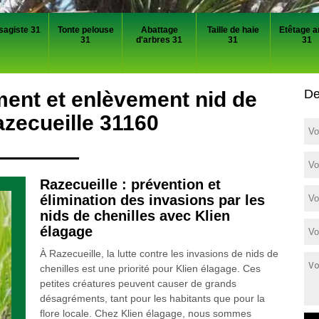
sagiste 31
Tonte pelouse
Abattage
Taille de haie
Etêtage a
31
d'arbres 31
31
31
De
ment et enlèvement nid de
azecueille 31160
Razecueille : prévention et
élimination des invasions par les
nids de chenilles avec Klien
élagage
À Razecueille, la lutte contre les invasions de nids de
chenilles est une priorité pour Klien élagage. Ces
petites créatures peuvent causer de grands
désagréments, tant pour les habitants que pour la
flore locale. Chez Klien élagage, nous sommes