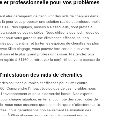
de et professionnelle pour vos problèmes
ut être dérangeant de découvrir des nids de chenilles dans
à pour vous proposer une solution rapide et professionnelle
31160. Nos équipes, basées à Razecueille, sont prêtes à
ébarrasser de ces nuisibles. Nous utilisons des techniques de
nt pour vous garantir une élimination efficace, tout en
és pour identifier et traiter les espèces de chenilles les plus
. Avec Klien élagage, vous pouvez être certain que votre
d soin et le plus grand professionnalisme. N'attendez plus,
on rapide à 31160 et retrouvez la sérénité de votre espace de
l'infestation des nids de chenilles
es solutions durables et efficaces pour lutter contre
31160. Comprendre l'impact écologique de ces nuisibles nous
environnement et de la biodiversité locale. Nos experts
our chaque situation, en tenant compte des spécificités de
vie, nous nous assurons que nos techniques n'affectent pas la
rtise, nous garantissons non seulement l'élimination des
sions. À Klien élagage, nous croyons fermement que la